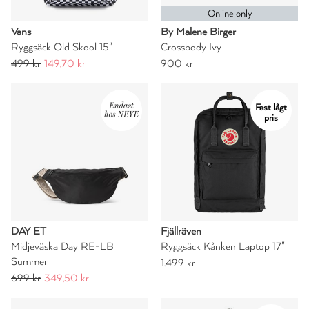
Online only
Vans
By Malene Birger
Ryggsäck Old Skool 15"
Crossbody Ivy
499 kr
149,70 kr
900 kr
Fast lågt
pris
DAY ET
Fjällräven
Midjeväska Day RE-LB
Ryggsäck Kånken Laptop 17"
Summer
1.499 kr
699 kr
349,50 kr