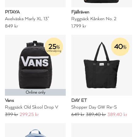
PITAYA
Fjällräven
Axelväska Marly XL 13"
Ryggsäck Kånken No. 2
849 kr
1.799 kr
25
40
%
%
Utförsäljning
Online only
Vans
DAY ET
Ryggsäck Old Skool Drop V
Shopper Day GW Re-S
399 kr
299,25 kr
649 kr
389,40 kr
389,40 kr