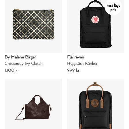
Fast lågt
pris
By Malene Birger
Fjällräven
Crossbody Ivy Clutch
Ryggsäck Kånken
1.100 kr
999 kr