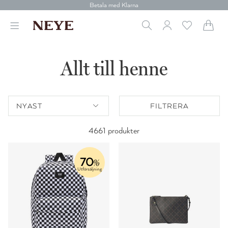
Betala med Klarna
Leverans 1-4 arbetsdagar
Gratis frakt över 699 kr.
Vi donerar till cancerforskning
30 dagars retur
Betala med Klarna
Allt till henne
NYAST
FILTRERA
4661 produkter
70
%
Utförsäljning