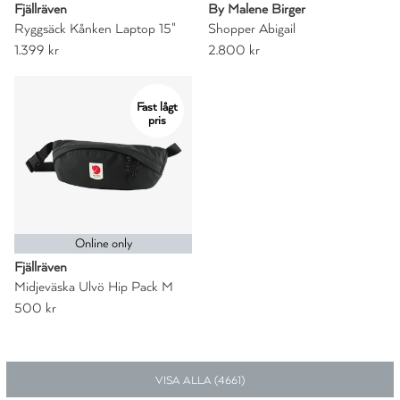
Fjällräven
By Malene Birger
Ryggsäck Kånken Laptop 15"
Shopper Abigail
1.399 kr
2.800 kr
Fast lågt
pris
Online only
Fjällräven
Midjeväska Ulvö Hip Pack M
500 kr
VISA ALLA (
4661
)