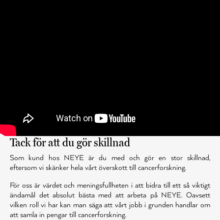
Tack för att du gör skillnad
Som kund hos NEYE är du med och gör en stor skillnad,
eftersom vi skänker hela vårt överskott till cancerforskning.
För oss är värdet och meningsfullheten i att bidra till ett så viktigt
ändamål det absolut bästa med att arbeta på NEYE. Oavsett
vilken roll vi har kan man säga att vårt jobb i grunden handlar om
att samla in pengar till cancerforskning.