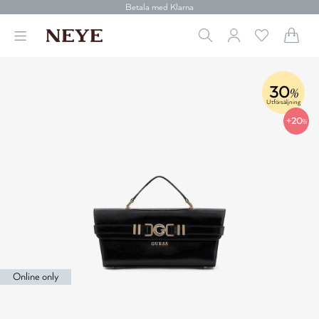
Betala med Klarna
Leverans 1-4 arbetsdagar
Gratis frakt över 699 kr.
Vi donerar till cancerforskning
30 dagars retur
Betala med Klarna
30
%
Utförsäljning
+20
%
Online only