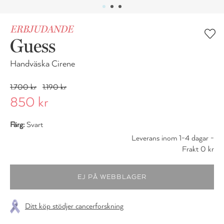
ERBJUDANDE
Guess
Handväska Cirene
1.700 kr
1.190 kr
850 kr
Färg:
Svart
Leverans inom 1-4 dagar -
Frakt 0 kr
Ditt köp stödjer cancerforskning