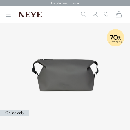
30 dagars retur
Betala med Klarna
Leverans 1-4 arbetsdagar
Gratis frakt över 699 kr.
Vi donerar till cancerforskning
30 dagars retur
Betala med Klarna
70
%
Utförsäljning
Online only