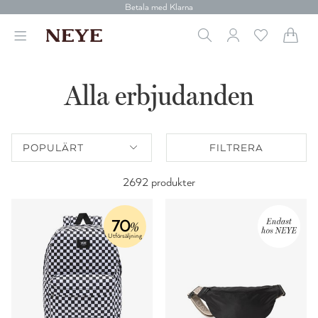
Betala med Klarna
Leverans 1-4 arbetsdagar
Gratis frakt över 699 kr.
Vi donerar till cancerforskning
30 dagars retur
Alla erbjudanden
Betala med Klarna
POPULÄRT
FILTRERA
2692 produkter
70
%
Utförsäljning