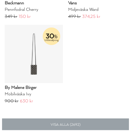
Beckmann
Vans
Pennfodral Cherry
Midjeväska Ward
349 kr
150 kr
499 kr
374,25 kr
30
%
Utförsäljning
By Malene Birger
Mobilväska Ivy
900 kr
630 kr
VISA ALLA (
2692
)