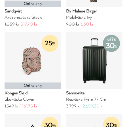
Online only
Sandqvist
By Malene Birger
Axelremsväska Stevie
Mobilväska Ivy
1.059 kr
317,70 kr
900 kr
630 kr
25
%
Online only
Konges Sløjd
Samsonite
Skolväska Clover
Resväska Fyrm 77 Cm
1.549 kr
1.161,75 kr
3.799 kr
2.659,30 kr
30
30
%
%