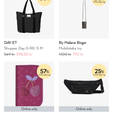
Utförsäljning
DAY ET
By Malene Birger
Shopper Day G RE-S M
Mobilväska Ivy
569 kr
398,30 kr
1.100 kr
770 kr
57
25
%
%
Utförsäljning
Utförsäljning
Online only
Online only