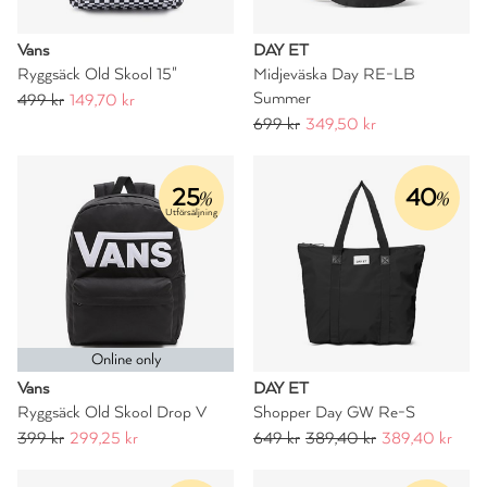
Vans
DAY ET
Ryggsäck Old Skool 15"
Midjeväska Day RE-LB
Summer
499 kr
149,70 kr
699 kr
349,50 kr
25
40
%
%
Utförsäljning
Online only
Vans
DAY ET
Ryggsäck Old Skool Drop V
Shopper Day GW Re-S
399 kr
299,25 kr
649 kr
389,40 kr
389,40 kr