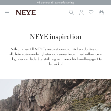
Gratis frakt över 699 kr.
Vi donerar till cancerforskning
30 dagars retur
Betala med Klarna
Leverans 1-4 arbetsdagar
Gratis frakt över 699 kr.
Vi donerar till cancerforskning
NEYE inspiration
30 dagars retur
Betala med Klarna
Välkommen till NEYEs inspirationsida. Här kan du läsa om
allt från spännande nyheter och samarbeten med influencers
till guider om läderåterställning och knep för handbagage. Ha
det så kul!