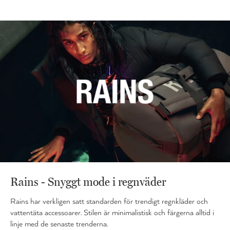
Rains - Snyggt mode i regnväder
Rains har verkligen satt standarden för trendigt regnkläder och
vattentäta accessoarer. Stilen är minimalistisk och färgerna alltid i
linje med de senaste trenderna.