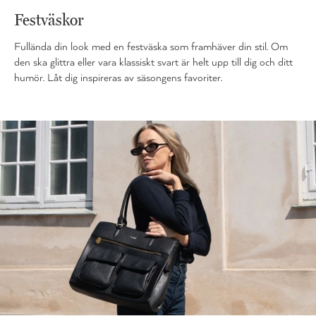
Festväskor
Fullända din look med en festväska som framhäver din stil. Om
den ska glittra eller vara klassiskt svart är helt upp till dig och ditt
humör. Låt dig inspireras av säsongens favoriter.