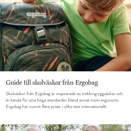
Guide till skolväskor från Ergobag
Skolväskor från Ergobag är inspirerade av trekkingryggsäckar och
är kända för sina höga standarder, bland annat inom ergonomi.
Ergobag har vunnit flera priser i olika test internationellt.