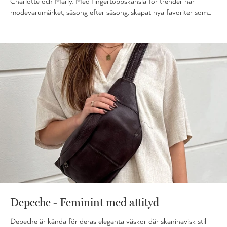
Charlotte och Marly. Med fingertoppskänsla för trender har
modevarumärket, säsong efter säsong, skapat nya favoriter som...
Depeche - Feminint med attityd
Depeche är kända för deras eleganta väskor där skaninavisk stil