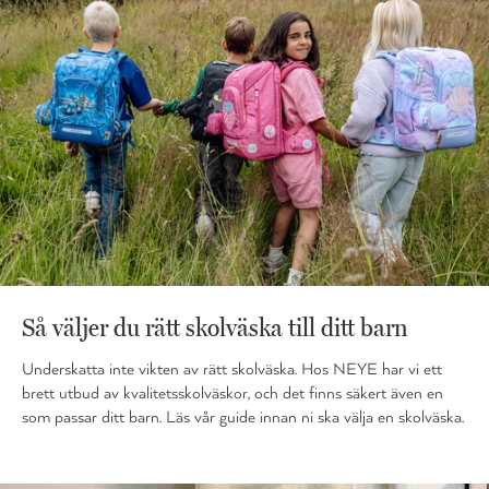
Så väljer du rätt skolväska till ditt barn
Underskatta inte vikten av rätt skolväska. Hos NEYE har vi ett
brett utbud av kvalitetsskolväskor, och det finns säkert även en
som passar ditt barn. Läs vår guide innan ni ska välja en skolväska.