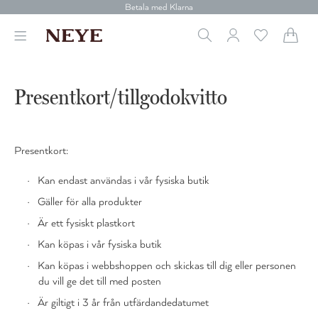
Betala med Klarna
Leverans 1-4 arbetsdagar
Gratis frakt över 699 kr.
Vi donerar till cancerforskning
30 dagars retur
Betala med Klarna
Presentkort/tillgodokvitto
Presentkort:
Kan endast användas i vår fysiska butik
Gäller för alla produkter
Är ett fysiskt plastkort
Kan köpas i vår fysiska butik
Kan köpas i webbshoppen och skickas till dig eller personen
du vill ge det till med posten
Är giltigt i 3 år från utfärdandedatumet