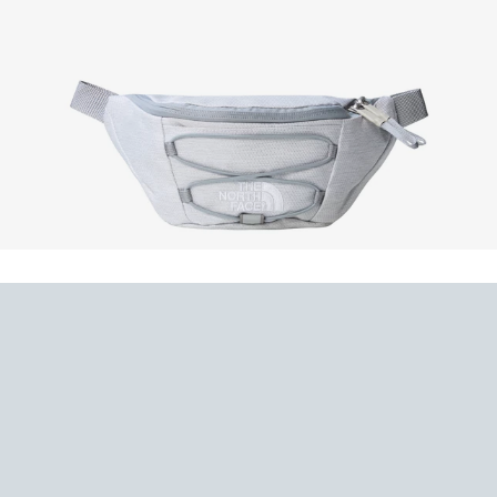
började sponsra olika expeditioner till de mest avlägsna och orörda
platserna i världen - där rätt utrustning är avgörande.
Idag tillverkar The North Face mycket mer än bara
bergsbestigningsutrustning. De tillverkar bland annat utrustning
för både skidentusiaster och utomhusidrottare. The North Face
har som mål att pusha gränserna för vad innovation är, så att du
själv kan pusha gränserna för din utforskning av världen. Många
känner dem också för sina snygga fleecejackor, västar, byxor och
handskar, men för NEYE handlar det huvudsakligen om att välja
de starkaste produkterna inom The North Face sortiment av
väskor, ryggsäckar och duffelbags.
North Face väskor och ryggsäckar
Är du på jakt efter utrustning till din nästa vandring, kan du säkert
utforska vårt sortiment här på neye.dk. Historien om The North
Face andas av passionen för högsta kvalitet - så det är garanterat
vad du får. De har koll på både mode, funktionalitet och detaljer
när det kommer till deras produkter. I sortimentet finns ett brett
utbud av väskor och ryggsäckar, inklusive deras klassiska Borealis-