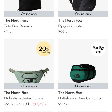
Online only
Online only
The North Face
The North Face
Tote Bag Borealis
Ryggsäck Jester
611 kr
799 kr
20
Fast lågt
%
pris
Utförsäljning
Online only
Online only
The North Face
The North Face
Midjeväska Jester Lumbar
Duffelväska Base Camp XS
399 kr
319,20 kr
319,20 kr
999 kr