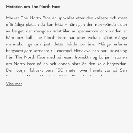
Historien om The North Face
Märket The North Face är uppkallat efter den kallaste och mest
oförlåtliga platsen du kan hitta - nämligen den norr-vända sidan
av berget där mängden solstrålar är sparsamma och vinden är
hård och kall. The North Face har utan tvekan hjälpt många
människor genom just detta hårda område. Många erfarna
bergsbestigare utmanar till exempel Himalaya och har utrustning
från The North Face med på resan. Ironiskt nog börjar historien
om North Face på en helt annan plats än den kalla bergssidan.
Den börjar faktiskt bara 150 meter över havets yta på San
Franciscos North Beach år 1966, där två erfarna bergsbestigare
får idén till det populära varumärket.
Visa mer
The North Face - Never Stop Exploring
I början handlade The North Face uteslutande om high-
performance-utrustning för bergsbestigning, och det fanns ingen
tvekan om deras kunskap om bra utrustning. År 1968 började de
två ägarna producera sin egen tekniska bergsbestigningsutrustning,
och företagets slogan blev 'Never Stop Exploring', varför de också