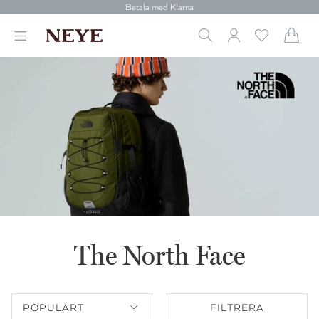
30 dagars retur
Betala med Klarna
Leverans 1-4 arbetsdagar
Gratis frakt över 699 kr.
Vi donerar till cancerforskning
30 dagars retur
Betala med Klarna
The North Face
POPULÄRT
FILTRERA