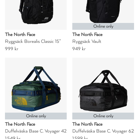
Online only
The North Face
The North Face
Ryggsäck Borealis Classic 15"
Ryggsäck Vault
999 kr
949 kr
Online only
Online only
The North Face
The North Face
Duffelväska Base C. Voyager 42
Duffelväska Base C. Voyager 62
1.549 kr
1.599 kr