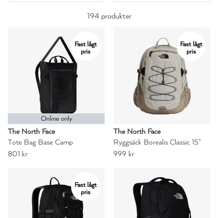
194 produkter
Fast lågt
Fast lågt
pris
pris
Online only
The North Face
The North Face
Tote Bag Base Camp
Ryggsäck Borealis Classic 15"
801 kr
999 kr
Fast lågt
pris