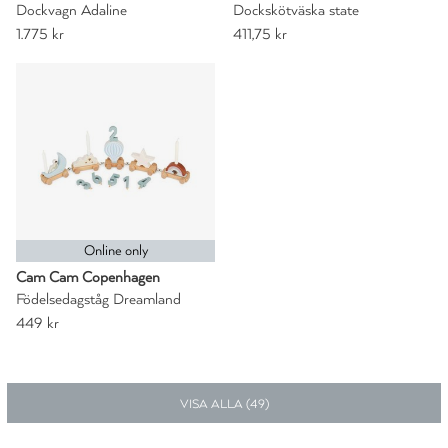
Dockvagn Adaline
Dockskötväska state
1.775 kr
411,75 kr
Online only
Cam Cam Copenhagen
Födelsedagståg Dreamland
449 kr
VISA ALLA (
49
)