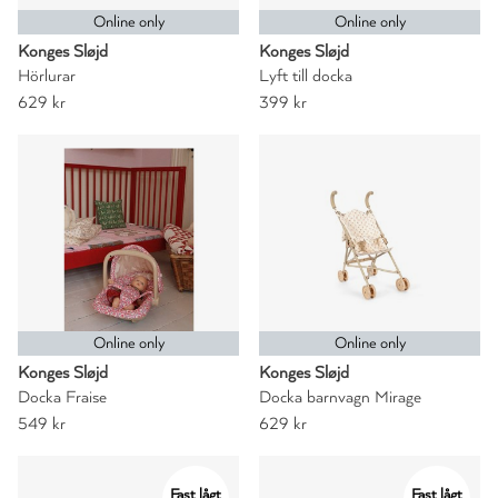
Online only
Online only
Konges Sløjd
Konges Sløjd
Hörlurar
Lyft till docka
629 kr
399 kr
Online only
Online only
Konges Sløjd
Konges Sløjd
Docka Fraise
Docka barnvagn Mirage
549 kr
629 kr
Fast lågt
Fast lågt