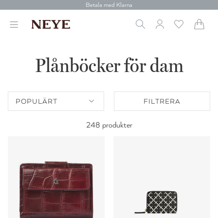
Betala med Klarna
Leverans 1-4 arbetsdagar
Gratis frakt över 699 kr.
Vi donerar till cancerforskning
30 dagars retur
Betala med Klarna
Plånböcker för dam
POPULÄRT
FILTRERA
248 produkter