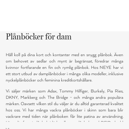
Plånböcker för dam
Håll koll på dina kort och kontanter med en snygg plånbok. Även
om behovet av sedlar och mynt är begränsat, föredrar många
kvinnor fortfarande en fin och rymlig plånbok. Hos NEYE har vi
ett stort utbud av damplånböcker i många olika modeller, inklusive
nyckelplånböcker och feminina kreditkortshållare.
Vi säljer märken som Adax, Tommy Hilfiger, Burkely, Pia Ries,
DKNY, Markberg och The Bridge - och många andra populära
märken. Oavsett vilken stil du väljer är du alltid garanterad kvalitet
hos oss. Vi har många vackra plånböcker i skinn som bara blir
vackrare med tiden när plånboken får lite patina av användning.
Hitta din favoritplånbok i läder eller en plånbok med RFID-skydd