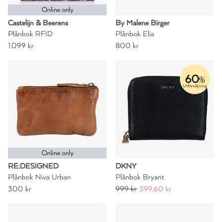
Online only
Castelijn & Beerens
By Malene Birger
Plånbok RFID
Plånbok Elia
1.099 kr
800 kr
60
%
Utförsäljning
Online only
RE:DESIGNED
DKNY
Plånbok Niva Urban
Plånbok Bryant
300 kr
999 kr
399,60 kr