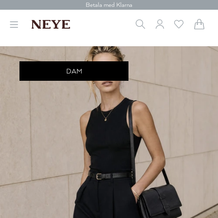
Betala med Klarna
Leverans 1-4 arbetsdagar
Gratis frakt över 699 kr.
Vi donerar till cancerforskning
30 dagars retur
Betala med Klarna
DAM