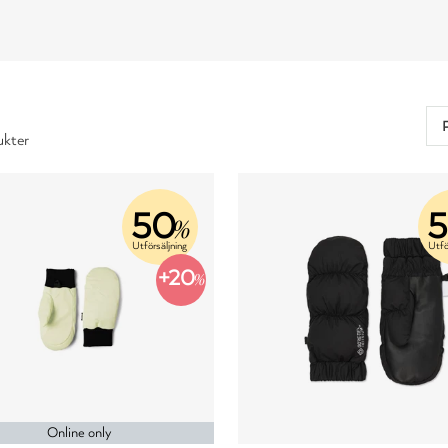
ukter
50
%
Utförsäljning
Utfö
+20
%
Online only