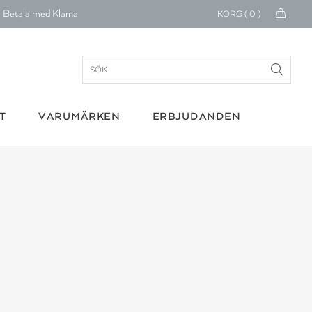
Betala med Klarna
KORG (
0
)
verans 1-4 arbetsdagar
ratis frakt över 699 kr.
onerar till cancerforskning
T
VARUMÄRKEN
ERBJUDANDEN
30 dagars retur
Betala med Klarna