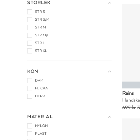
STORLEK
STR S
STR S/M
STR M
STR M/L
STR L
STR XL
KÖN
DAM
FLICKA
Rains
HERR
Handskar
699 kr
3
MATERIAL
NYLON
PLAST