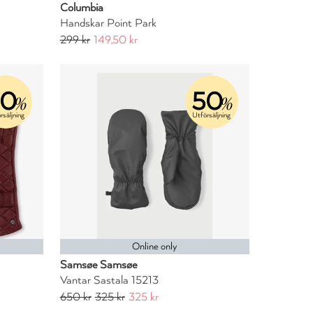
Columbia
Handskar Point Park
299 kr
149,50 kr
50
50
%
%
rsäljning
Utförsäljning
Online only
Samsøe Samsøe
Vantar Sastala 15213
650 kr
325 kr
325 kr