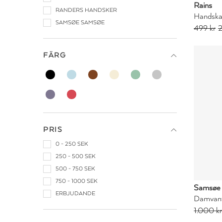
Rains
RANDERS HANDSKER
Handskar
SAMSØE SAMSØE
499 kr
2
FÄRG
PRIS
0 - 250 SEK
250 - 500 SEK
500 - 750 SEK
750 - 1000 SEK
Samsøe
ERBJUDANDE
Damvant
1.000 kr