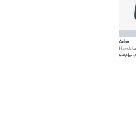
Adax
Handska
599 kr
2