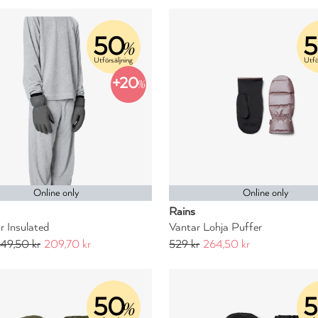
50
%
Utförsäljning
Utfö
+20
%
Online only
Online only
Rains
 Insulated
Vantar Lohja Puffer
49,50 kr
209,70 kr
529 kr
264,50 kr
50
%