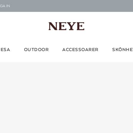
GA IN
Le
G
Vi d
RESA
OUTDOOR
ACCESSOARER
SKÖNHE