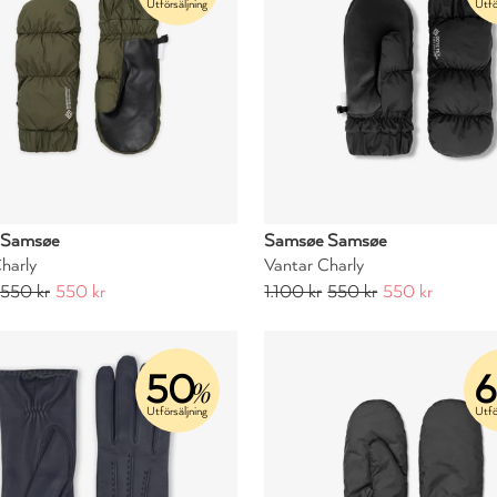
Utförsäljning
Utfö
 Samsøe
Samsøe Samsøe
harly
Vantar Charly
550 kr
550 kr
1.100 kr
550 kr
550 kr
50
%
Utförsäljning
Utfö