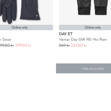
Online only
Online only
DAY ET
r Sisse
Vantar Day GW RE-No Rain
99,50 kr
299,50 kr
569 kr
227,60 kr
VISA ALLA (
64
)