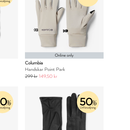
rsäljning
Online only
Columbia
Handskar Point Park
299 kr
149,50 kr
60
50
%
%
rsäljning
Utförsäljning