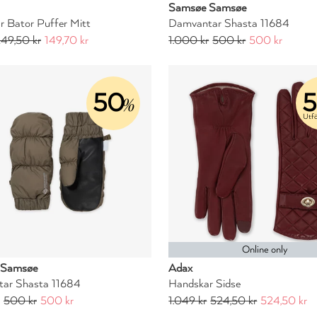
Samsøe Samsøe
 Bator Puffer Mitt
Damvantar Shasta 11684
49,50 kr
149,70 kr
1.000 kr
500 kr
500 kr
50
%
Utfö
Online only
 Samsøe
Adax
ar Shasta 11684
Handskar Sidse
500 kr
500 kr
1.049 kr
524,50 kr
524,50 kr