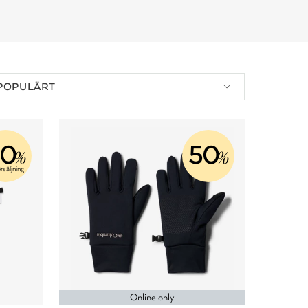
POPULÄRT
50
50
%
%
rsäljning
Online only