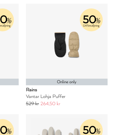
50
50
%
%
rsäljning
Utförsäljning
Online only
Rains
Vantar Lohja Puffer
529 kr
264,50 kr
50
50
%
%