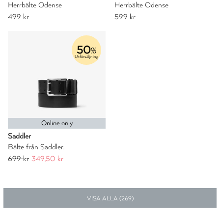
Herrbälte Odense
Herrbälte Odense
499 kr
599 kr
50
%
Utförsäljning
Online only
Saddler
Bälte från Saddler.
699 kr
349,50 kr
VISA ALLA (
269
)