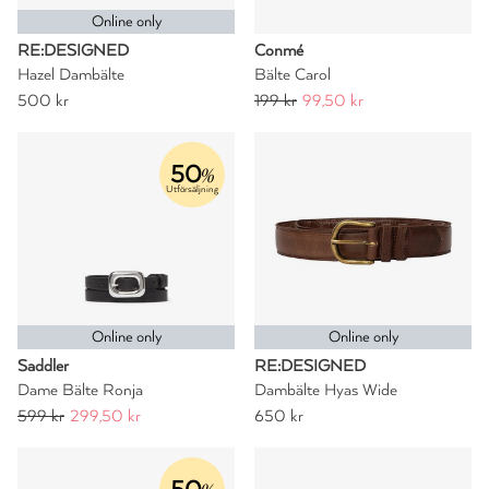
Online only
RE:DESIGNED
Conmé
Hazel Dambälte
Bälte Carol
500 kr
199 kr
99,50 kr
50
%
Utförsäljning
Online only
Online only
Saddler
RE:DESIGNED
Dame Bälte Ronja
Dambälte Hyas Wide
599 kr
299,50 kr
650 kr