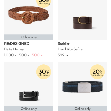
50
%
Utförsäljning
Online only
RE:DESIGNED
Saddler
Bälte Henley
Dambälte Safira
1.000 kr
500 kr
500 kr
599 kr
30
20
%
%
Utförsäljning
Utförsäljning
Online only
Online only