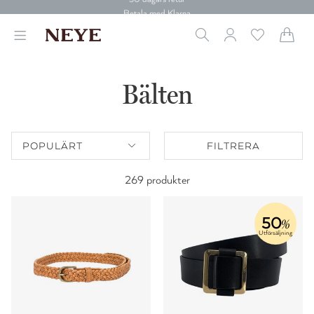
30 dagars retur
Betala med Klarna
Leverans 1-4 arbetsdagar
Gratis frakt över 699 kr.
Vi donerar till cancerforskning
30 dagars retur
Bälten
Betala med Klarna
POPULÄRT
FILTRERA
269 produkter
50
%
Utförsäljning