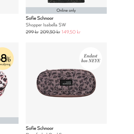
Online only
Sofie Schnoor
Shopper Isabella SW
299 kr
209,30 kr
149,50 kr
68
%
rsäljning
Sofie Schnoor