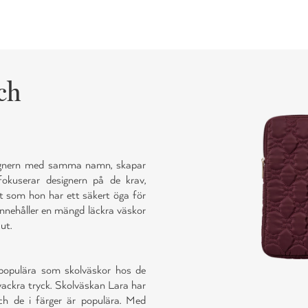
ch
signern med samma namn, skapar
okuserar designern på de krav,
gt som hon har ett säkert öga för
innehåller en mängd läckra väskor
ut.
 populära som skolväskor hos de
 vackra tryck. Skolväskan Lara har
och de i färger är populära. Med