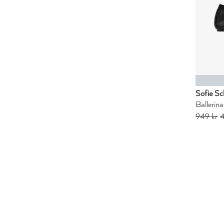
Sofie Sc
Ballerin
949 kr
4