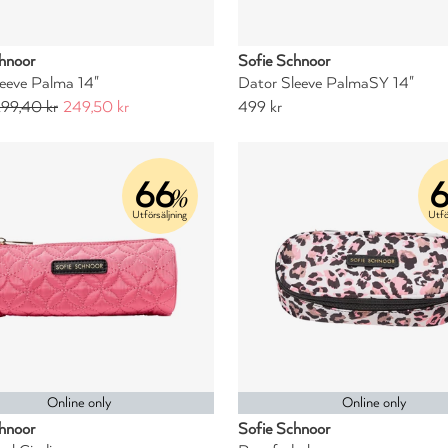
hnoor
Sofie Schnoor
eeve Palma 14"
Dator Sleeve PalmaSY 14"
99,40 kr
249,50 kr
499 kr
66
%
Utförsäljning
Utfö
Online only
Online only
hnoor
Sofie Schnoor