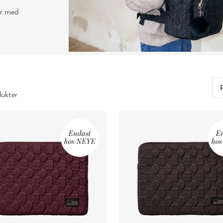
or med
ukter