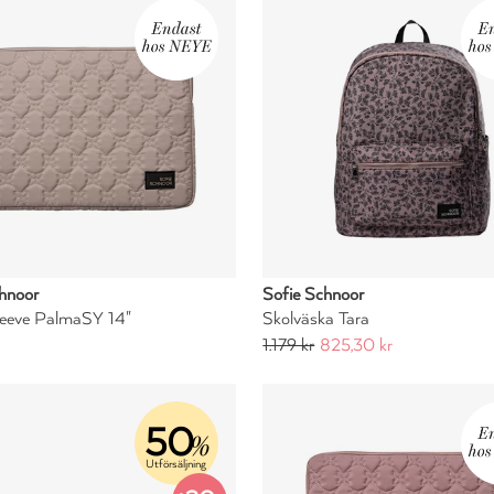
hnoor
Sofie Schnoor
leeve PalmaSY 14"
Skolväska Tara
1.179 kr
825,30 kr
50
%
Utförsäljning