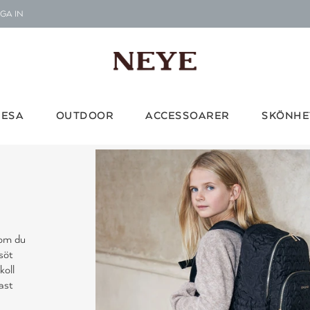
GA IN
Le
G
RESA
OUTDOOR
ACCESSOARER
SKÖNHE
Vi d
 om du
 söt
koll
ast