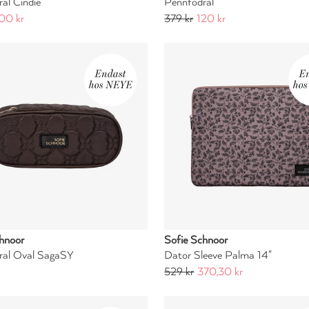
al Cindie
Pennfodral
00 kr
379 kr
120 kr
hnoor
Sofie Schnoor
ral Oval SagaSY
Dator Sleeve Palma 14"
529 kr
370,30 kr