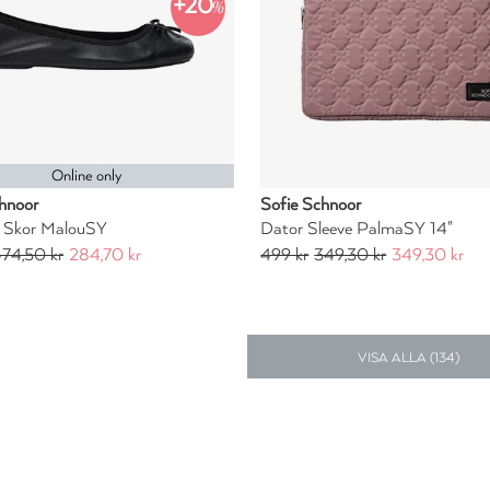
+20
%
Online only
hnoor
Sofie Schnoor
a Skor MalouSY
Dator Sleeve PalmaSY 14"
74,50 kr
284,70 kr
499 kr
349,30 kr
349,30 kr
VISA ALLA (
134
)