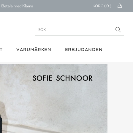
30 dagars retur
KORG (
0
)
Betala med Klarna
verans 1-4 arbetsdagar
ratis frakt över 699 kr.
T
VARUMÄRKEN
ERBJUDANDEN
onerar till cancerforskning
30 dagars retur
Betala med Klarna