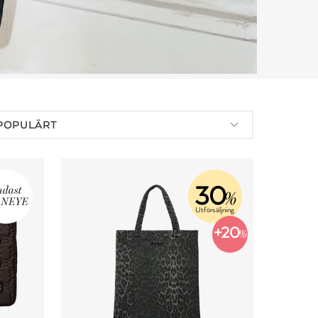
POPULÄRT
30
%
Utförsäljning
+20
%