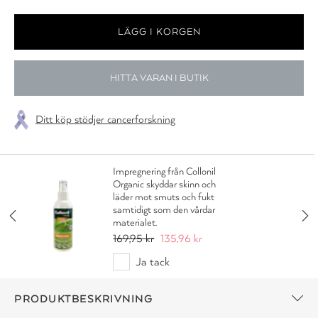
HITTA VARAN I BUTIK
Ditt köp stödjer cancerforskning
Impregnering från Collonil
Organic skyddar skinn och
läder mot smuts och fukt
samtidigt som den vårdar
materialet.
169,95 kr
135,96 kr
Ja tack
PRODUKTBESKRIVNING