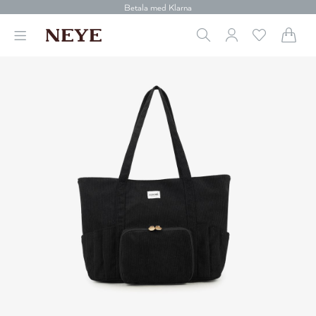
30 dagars retur
Betala med Klarna
Leverans 1-4 arbetsdagar
Gratis frakt över 699 kr.
Vi donerar till cancerforskning
30 dagars retur
Betala med Klarna