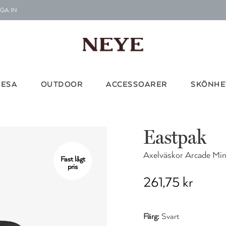
GA IN
Le
G
Vi d
RESA
OUTDOOR
ACCESSOARER
SKÖNHE
Eastpak
Axelväskor Arcade Min
Fast lågt
pris
261,75 kr
Färg:
Svart