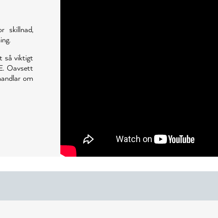
skillnad,
ing.
t så viktigt
E. Oavsett
 handlar om