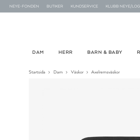
NEYE-FONDEN
BUTIKER
KUNDSERVICE
KLUBB NEYE/LOG
DAM
HERR
BARN & BABY
Startsida
Dam
Väskor
Axelremsväskor