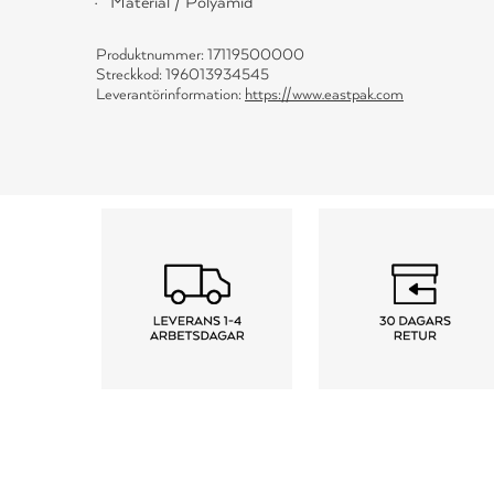
Material / Polyamid
Produktnummer: 17119500000
Streckkod: 196013934545
Leverantörinformation:
https://www.eastpak.com