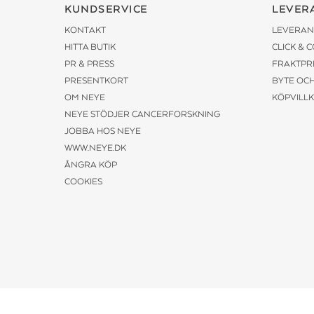
KUNDSERVICE
LEVER
KONTAKT
LEVERAN
HITTA BUTIK
CLICK & 
PR & PRESS
FRAKTPR
PRESENTKORT
BYTE OC
OM NEYE
KÖPVILL
NEYE STÖDJER CANCERFORSKNING
JOBBA HOS NEYE
WWW.NEYE.DK
ÅNGRA KÖP
COOKIES