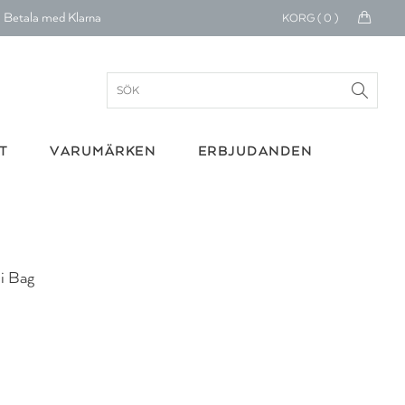
Betala med Klarna
KORG (
0
)
verans 1-4 arbetsdagar
ratis frakt över 699 kr.
onerar till cancerforskning
T
VARUMÄRKEN
ERBJUDANDEN
30 dagars retur
Betala med Klarna
i Bag