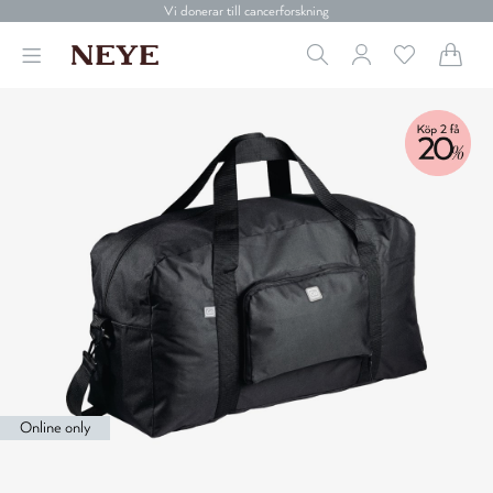
Vi donerar till cancerforskning
30 dagars retur
Betala med Klarna
Leverans 1-4 arbetsdagar
Gratis frakt över 699 kr.
Vi donerar till cancerforskning
30 dagars retur
Betala med Klarna
Online only