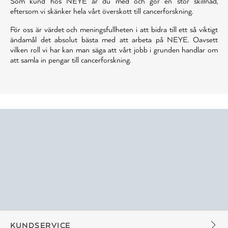
Som kund hos NEYE är du med och gör en stor skillnad,
eftersom vi skänker hela vårt överskott till cancerforskning.
För oss är värdet och meningsfullheten i att bidra till ett så viktigt
ändamål det absolut bästa med att arbeta på NEYE. Oavsett
vilken roll vi har kan man säga att vårt jobb i grunden handlar om
att samla in pengar till cancerforskning.
KUNDSERVICE