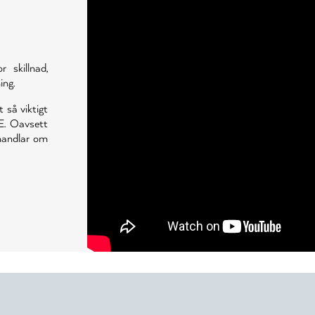
skillnad,
ing.
t så viktigt
E. Oavsett
 handlar om