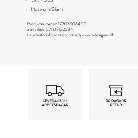
Vikt / 0.65
Material / Skinn
Produktnummer: 17203306400
Streckkod: 5711371222841
Leverantörinformation:
https://www.redesigned.dk