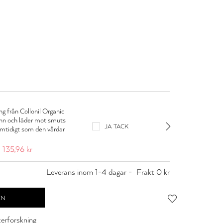
Colloni
g från Collonil Organic
Lädervår
inn och läder mot smuts
som vår
JA TACK
amtidigt som den vårdar
läder (
mocka o
135,96 kr
109,95
Leverans inom 1-4 dagar -
Frakt 0 kr
cerforskning