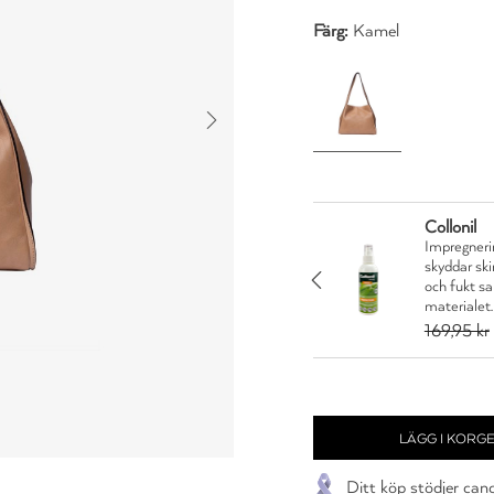
Färg:
Kamel
Collonil
Impregnerin
n är en vårdande creme
skyddar sk
nytor. Skyddar och
JA TACK
och fukt s
materialet.
5 kr
169,95 kr
Ditt köp stödjer can