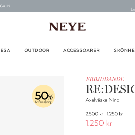
GA IN
Le
G
Vi d
RESA
OUTDOOR
ACCESSOARER
SKÖNHE
ERBJUDANDE
RE:DESI
50
%
Axelväska Nino
Utförsäljning
2.500 kr
1.250 kr
1.250 kr