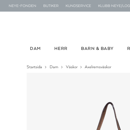
NEYE-FONDEN
BUTIKER
KUNDSERVICE
KLUBB NEYE/LOG
DAM
HERR
BARN & BABY
Startsida
Dam
Väskor
Axelremsväskor