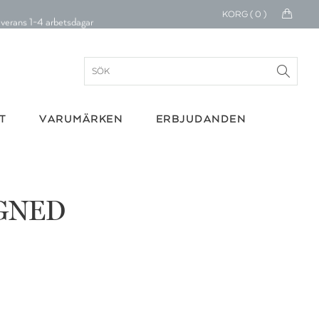
Betala med Klarna
KORG (
0
)
verans 1-4 arbetsdagar
ratis frakt över 699 kr.
onerar till cancerforskning
T
VARUMÄRKEN
ERBJUDANDEN
30 dagars retur
Betala med Klarna
GNED