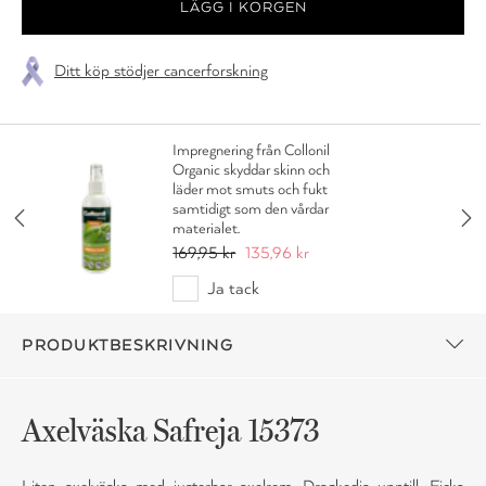
Ditt köp stödjer cancerforskning
Impregnering från Collonil
Organic skyddar skinn och
läder mot smuts och fukt
samtidigt som den vårdar
materialet.
169,95 kr
135,96 kr
Ja tack
PRODUKTBESKRIVNING
Axelväska Safreja 15373
Liten axelväska med justerbar axelrem. Dragkedja upptill. Ficka