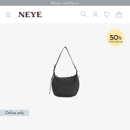
30 dagars retur
Betala med Klarna
Leverans 1-4 arbetsdagar
Gratis frakt över 699 kr.
Vi donerar till cancerforskning
30 dagars retur
Betala med Klarna
50
%
Utförsäljning
Online only