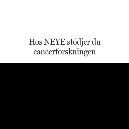
Hos NEYE stödjer du
cancerforskningen