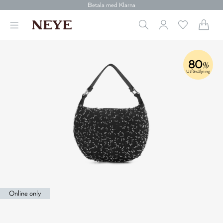
Betala med Klarna
Leverans 1-4 arbetsdagar
Gratis frakt över 699 kr.
Vi donerar till cancerforskning
30 dagars retur
Betala med Klarna
80
%
Utförsäljning
Online only