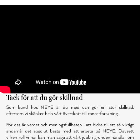
Tack för att du gör skillnad
Som kund hos NEYE är du med och gör en stor skillnad,
eftersom vi skänker hela vårt överskott till cancerforskning.
För oss är värdet och meningsfullheten i att bidra till ett så viktigt
ändamål det absolut bästa med att arbeta på NEYE. Oavsett
vilken roll vi har kan man säga att vårt jobb i grunden handlar om