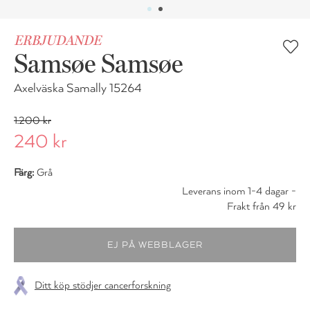
ERBJUDANDE
Samsøe Samsøe
Axelväska Samally 15264
1.200 kr
240 kr
Färg:
Grå
Leverans inom 1-4 dagar -
Frakt från 49 kr
Ditt köp stödjer cancerforskning