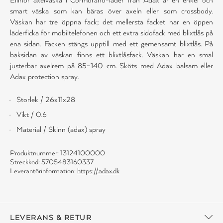
smart väska som kan bäras över axeln eller som crossbody.
Väskan har tre öppna fack; det mellersta facket har en öppen
läderficka för mobiltelefonen och ett extra sidofack med blixtlås på
ena sidan. Facken stängs upptill med ett gemensamt blixtlås. På
baksidan av väskan finns ett blixtlåsfack. Väskan har en smal
justerbar axelrem på 85–140 cm. Sköts med Adax balsam eller
Adax protection spray.
Storlek / 26x11x28
Vikt / 0.6
Material / Skinn (adax) spray
Produktnummer: 13124100000
Streckkod: 5705483160337
Leverantörinformation:
https://adax.dk
LEVERANS & RETUR