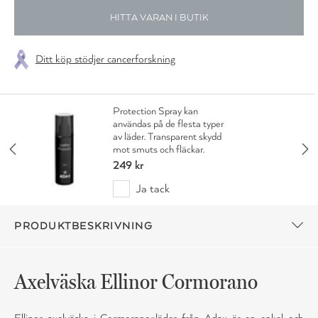
HITTA VARAN I BUTIK
Ditt köp stödjer cancerforskning
Protection Spray kan
användas på de flesta typer
av läder. Transparent skydd
mot smuts och fläckar.
249 kr
Ja tack
PRODUKTBESKRIVNING
Axelväska Ellinor Cormorano
Ellinor axelväska i Cormorano-läder från Adax är en enkel och