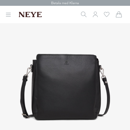
30 dagars retur
Betala med Klarna
Leverans 1-4 arbetsdagar
Gratis frakt över 699 kr.
Vi donerar till cancerforskning
30 dagars retur
Betala med Klarna