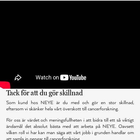
Tack för att du gör skillnad
Som kund hos NEYE är du med och gör en stor skillnad,
eftersom vi skänker hela vårt överskott till cancerforskning.
För oss är värdet och meningsfullheten i att bidra till ett så viktigt
ändamål det absolut bästa med att arbeta på NEYE. Oavsett
vilken roll vi har kan man säga att vårt jobb i grunden handlar om
att samla in pengar till cancerforskning.