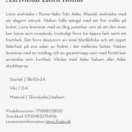
Liora axelväska i Roma-läder från Adax. Klassisk axelväska med
ett elegant uttryck. Väskan hålls stängd med ett fint vridlås på
locket. Liora levereras med en lång justerbar rem så att den även
kan bäras som crossbody. Invändigt finns tre öppna fack samt ett
framfack. Det finns dessutom en smal blixtlåsficka och ett öppet
läderfack på ena sidan av fodret i det mellersta facket. Väskan
levereras med en totebag och en garantimapp som med fördel kan
användas som kortfack. Vårdas med Adax balsam eller Adax
skyddsspray.
Storlek / 18x10x24
Vikt / 0.4
Material / Skinn(adax) balsam
Produktnummer: 17188802800
Streckkod: 5705483275406
Leverantörinformation:
https://adax.dk