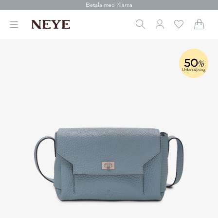
Betala med Klarna
Leverans 1-4 arbetsdagar
Gratis frakt över 699 kr.
Vi donerar till cancerforskning
30 dagars retur
Betala med Klarna
50
%
Utförsäljning