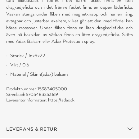
tunt blixtlåsfack. I fodret i det bakre facket finns en liten
dragkedjeficka och i det främre facket finns en öppen läderficka.
Väskan stängs under fliken med magnetknapp och har en lång,
avtagbar och justerbar axelrem, vilket gör att den med fördel kan
bäras crossover. Under fliken finns en liten dragkedjeficka och
även på baksidan av väskan finns en liten dragkedjeficka. Sköts
med Adax Balsam eller Adax Protection spray.
Storlek / 16x9x22
Vikt / 0.6
Material / Skinn(adax) balsam
Produktnummer: 15383405000
Streckkod: 5705483253169
Leverantörinformation:
https://adax.dk
LEVERANS & RETUR