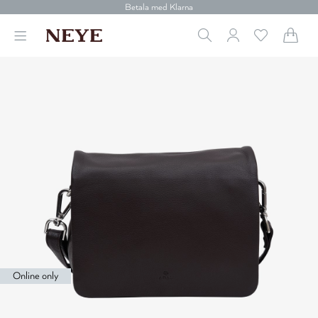
Betala med Klarna
Leverans 1-4 arbetsdagar
Gratis frakt över 699 kr.
Vi donerar till cancerforskning
30 dagars retur
Betala med Klarna
Online only