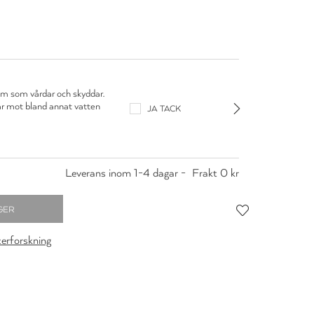
Adax
m som vårdar och skyddar.
Läderba
r mot bland annat vatten
Impregn
JA TACK
och smu
229 kr
Leverans inom 1-4 dagar -
Frakt 0 kr
cerforskning