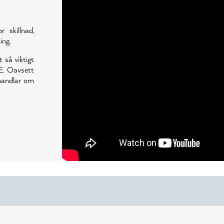
skillnad,
ing.
t så viktigt
E. Oavsett
 handlar om