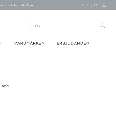
verans 1-4 arbetsdagar
KORG (
0
)
ratis frakt över 699 kr.
onerar till cancerforskning
30 dagars retur
T
VARUMÄRKEN
ERBJUDANDEN
Betala med Klarna
verans 1-4 arbetsdagar
ratis frakt över 699 kr.
onerar till cancerforskning
Lazio
30 dagars retur
Betala med Klarna