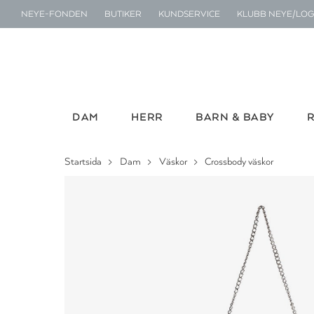
NEYE-FONDEN
BUTIKER
KUNDSERVICE
KLUBB NEYE/LOG
DAM
HERR
BARN & BABY
Startsida
Dam
Väskor
Crossbody väskor