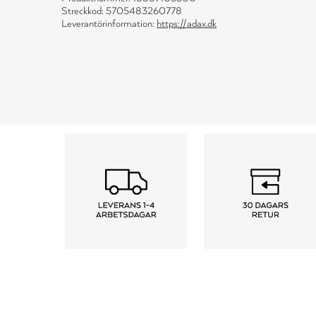
Streckkod: 5705483260778
Leverantörinformation:
https://adax.dk