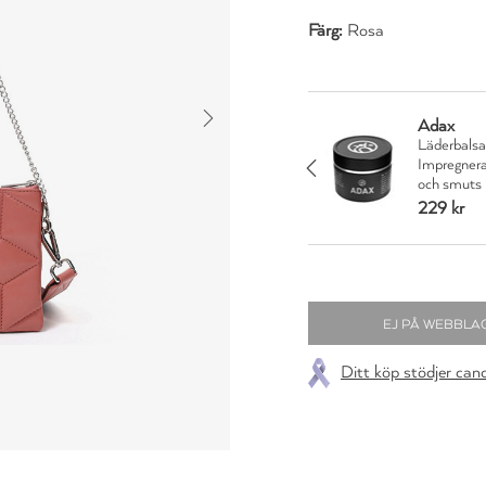
Färg:
Rosa
Adax
om vårdar och skyddar.
Läderbalsa
ot bland annat vatten
Impregnera
JA TACK
och smuts
229 kr
Ditt köp stödjer can