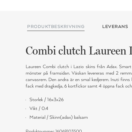
PRODUKTBESKRIVNING
LEVERANS
Combi clutch Laureen 
Laureen Combi clutch i Lazio skins från Adax. Smart
mönster på framsidan. Väskan levereras med 2 remmar
canvasrem. Den andra är en smal kedjerem. Inuti finns 
fack med dragkedja, 6 kortfickor samt 4 öppna fack och
Storlek / 16x3x26
Vikt / 0.4
Material / Skinn(adax) balsam
Produktnummer: 16069103500