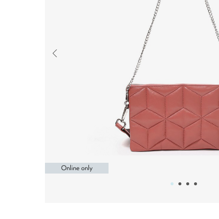
Adax
vårdar och skyddar.
Läderbalsam s
bland annat vatten
Impregnerar m
JA TACK
och smuts
229 kr
Online only