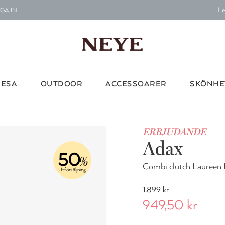
Le
GA IN
G
Vi d
RESA
OUTDOOR
ACCESSOARER
SKÖNHE
Le
ERBJUDANDE
G
Adax
Vi d
50
%
Combi clutch Laureen 
Utförsäljning
1.899 kr
949,50 kr