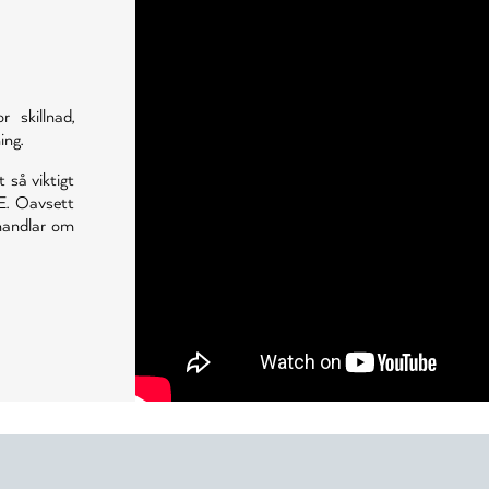
skillnad,
ing.
t så viktigt
E. Oavsett
 handlar om