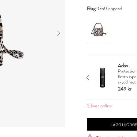
Färg:
Grå/leopard
Adax
ray kan användas på de
Protection
v läder. Transparent
flesta type
JA TACK
ts och fläckar.
skydd mot 
249 kr
2 kvar online