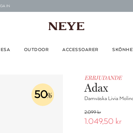
GA IN
Le
G
Vi d
RESA
OUTDOOR
ACCESSOARER
SKÖNHE
ERBJUDANDE
Adax
50
%
Damväska Livia Molin
2.099 kr
1.049,50 kr