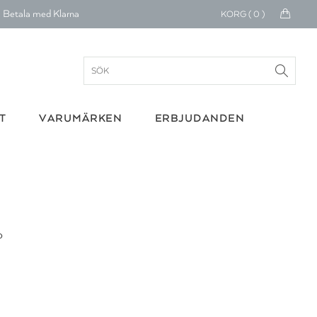
Betala med Klarna
KORG (
0
)
verans 1-4 arbetsdagar
ratis frakt över 699 kr.
onerar till cancerforskning
T
VARUMÄRKEN
ERBJUDANDEN
30 dagars retur
Betala med Klarna
o