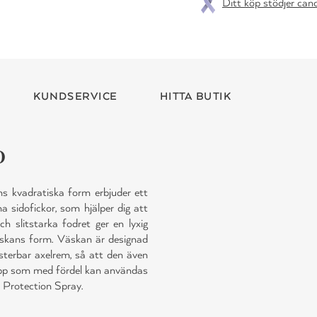
Ditt köp stödjer can
KUNDSERVICE
HITTA BUTIK
o
s kvadratiska form erbjuder ett
sidofickor, som hjälper dig att
h slitstarka fodret ger en lyxig
väskans form. Väskan är designad
sterbar axelrem, så att den även
app som med fördel kan användas
 Protection Spray.