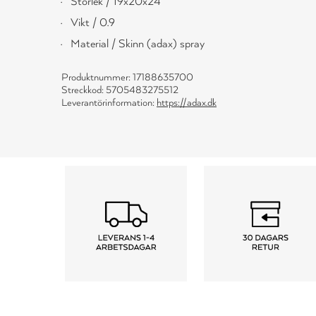
Storlek / 19x20x24
Vikt / 0.9
Material / Skinn (adax) spray
Produktnummer: 17188635700
Streckkod: 5705483275512
Leverantörinformation:
https://adax.dk