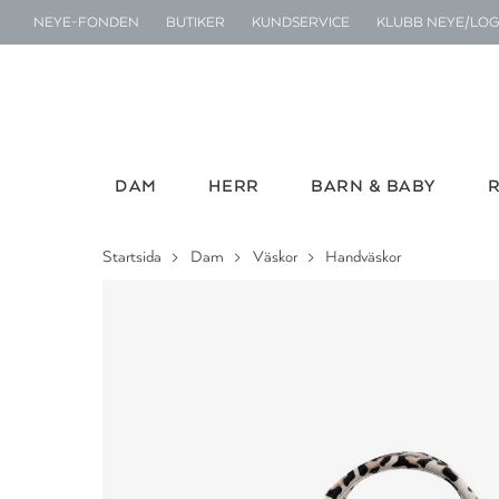
NEYE-FONDEN
BUTIKER
KUNDSERVICE
KLUBB NEYE/LOG
DAM
HERR
BARN & BABY
Startsida
Dam
Väskor
Handväskor