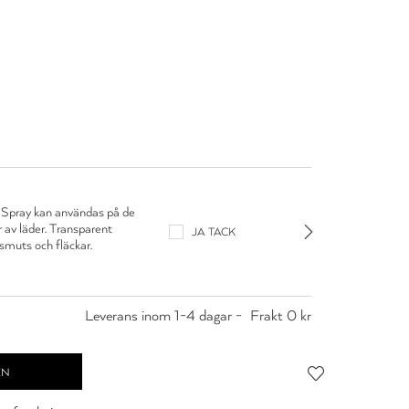
Adax
 Spray kan användas på de
Protect
r av läder. Transparent
flesta t
JA TACK
smuts och fläckar.
skydd m
249 kr
Leverans inom 1-4 dagar -
Frakt 0 kr