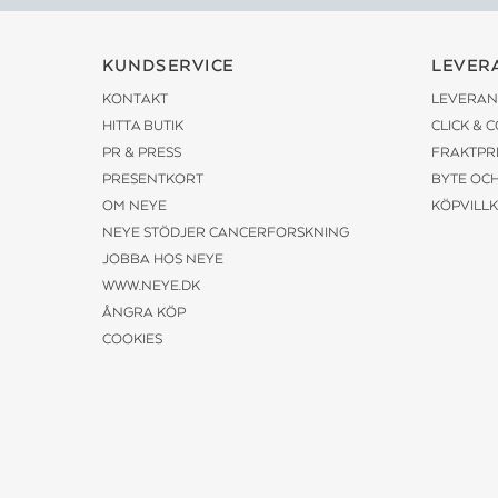
KUNDSERVICE
LEVER
KONTAKT
LEVERAN
HITTA BUTIK
CLICK & 
PR & PRESS
FRAKTPR
PRESENTKORT
BYTE OC
OM NEYE
KÖPVILL
NEYE STÖDJER CANCERFORSKNING
JOBBA HOS NEYE
WWW.NEYE.DK
ÅNGRA KÖP
COOKIES