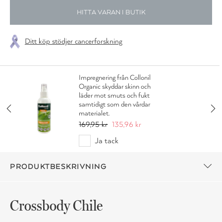
HITTA VARAN I BUTIK
Ditt köp stödjer cancerforskning
Impregnering från Collonil
Organic skyddar skinn och
läder mot smuts och fukt
samtidigt som den vårdar
materialet.
169,95 kr
135,96 kr
Ja tack
PRODUKTBESKRIVNING
Crossbody Chile