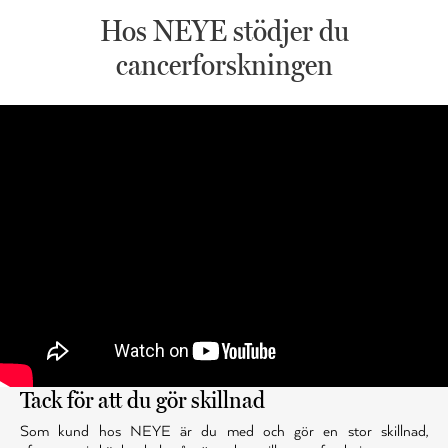
Hos NEYE stödjer du
cancerforskningen
Tack för att du gör skillnad
Som kund hos NEYE är du med och gör en stor skillnad,