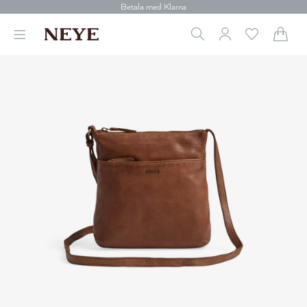
Betala med Klarna
Leverans 1-4 arbetsdagar
Gratis frakt över 699 kr.
Vi donerar till cancerforskning
30 dagars retur
Betala med Klarna