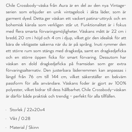
Chile Crossbody-väska från Aura är en del av den nya Vintage-
serien som erbjuder en unik vintagelook i äkta läder, som är
garment dyed. Detta ger väskan ett vackert patina-uttryck och en
bohemisk känsla som verkligen står ut. Funktionalitet är i fokus
med flera smarta förvaringsmöjligheter. Väskans mått är 22 cm i
bredd, 20 cm i höjd och 4 cm i djup, vilket gör den idealisk för att
bära de viktigaste sakerna när du är på språng. Inuti rymmer den
ett större rum som stängs med dragkedja, samt en dragkedjeficka
och en större öppen ficka för smart förvaring. Dessutom har
väskan en dold dragkedjeficka på framsidan som ger extra
förvaringsalternativ. Den justerbara läderremmen kan anpassas i
längd från 76 cm till 144 cm, vilket säkerställer en bekväm
passform för alla användare. Väskans foder är gjort av 100%
polyester, vilket bidrar till dess hållbarhet. Chile Crossbody-väskan
är därför både praktisk och trendig – perfekt för alla tillfällen.
Storlek / 22x20x4
Vikt / 0.28
Material / Skinn