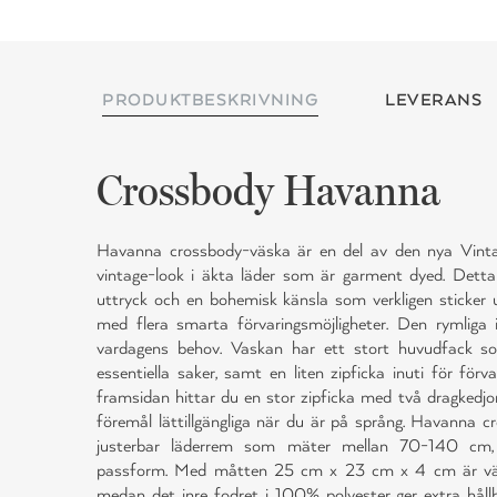
PRODUKTBESKRIVNING
LEVERANS
Crossbody Havanna
Havanna crossbody-väska är en del av den nya Vintag
vintage-look i äkta läder som är garment dyed. Detta
uttryck och en bohemisk känsla som verkligen sticker u
med flera smarta förvaringsmöjligheter. Den rymliga i
vardagens behov. Vaskan har ett stort huvudfack s
essentiella saker, samt en liten zipficka inuti för förva
framsidan hittar du en stor zipficka med två dragkedjor s
föremål lättillgängliga när du är på språng. Havann
justerbar läderrem som mäter mellan 70-140 cm, v
passform. Med måtten 25 cm x 23 cm x 4 cm är väs
medan det inre fodret i 100% polyester ger extra håll