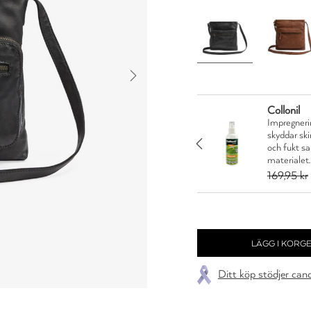
Collonil
Impregnerin
n är en vårdande creme
skyddar sk
nytor. Skyddar och
JA TACK
och fukt s
materialet.
5 kr
169,95 kr
Ditt köp stödjer can