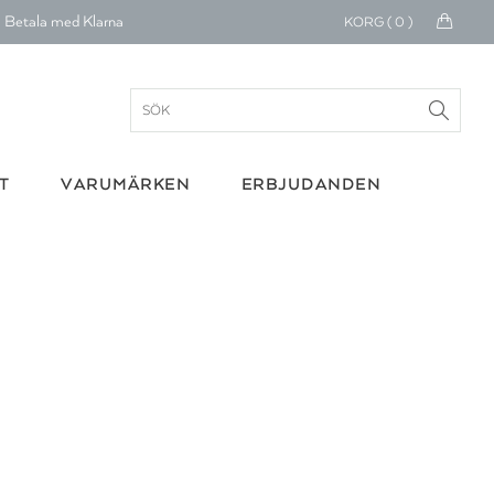
KORG (
0
)
Betala med Klarna
verans 1-4 arbetsdagar
ratis frakt över 699 kr.
onerar till cancerforskning
T
VARUMÄRKEN
ERBJUDANDEN
30 dagars retur
Betala med Klarna