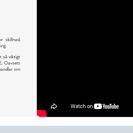
skillnad,
ing.
t så viktigt
E. Oavsett
 handlar om