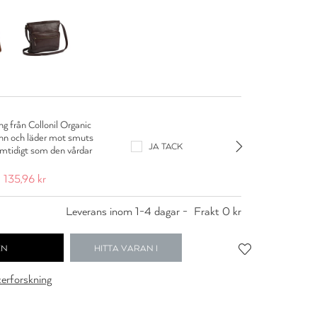
Colloni
g från Collonil Organic
Lädervår
inn och läder mot smuts
som vår
JA TACK
amtidigt som den vårdar
läder (
mocka o
135,96 kr
109,95
Leverans inom 1-4 dagar -
Frakt 0 kr
HITTA VARAN I
BUTIK
cerforskning