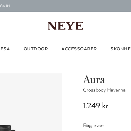
GA IN
Le
G
Vi d
RESA
OUTDOOR
ACCESSOARER
SKÖNHE
Aura
Crossbody Havanna
1.249 kr
Färg:
Svart