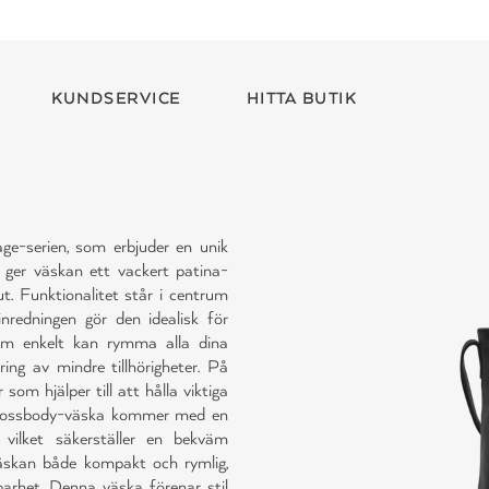
KUNDSERVICE
HITTA BUTIK
e-serien, som erbjuder en unik
 ger väskan ett vackert patina-
t. Funktionalitet står i centrum
nredningen gör den idealisk för
om enkelt kan rymma alla dina
ring av mindre tillhörigheter. På
om hjälper till att hålla viktiga
a crossbody-väska kommer med en
ilket säkerställer en bekväm
kan både kompakt och rymlig,
barhet. Denna väska förenar stil