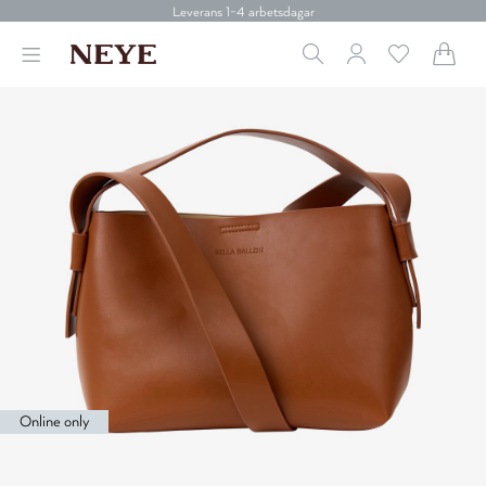
Betala med Klarna
Leverans 1-4 arbetsdagar
Gratis frakt över 699 kr.
Vi donerar till cancerforskning
30 dagars retur
Betala med Klarna
Leverans 1-4 arbetsdagar
Gratis frakt över 699 kr.
Vi donerar till cancerforskning
30 dagars retur
Betala med Klarna
Online only