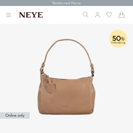
Betala med Klarna
Leverans 1-4 arbetsdagar
Gratis frakt över 699 kr.
Vi donerar till cancerforskning
30 dagars retur
Betala med Klarna
50
%
Utförsäljning
Online only