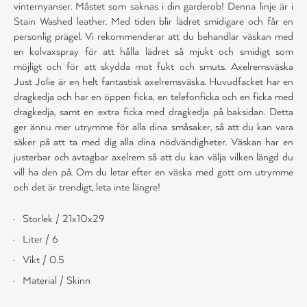
vinternyanser. Måstet som saknas i din garderob! Denna linje är i
Stain Washed leather. Med tiden blir lädret smidigare och får en
personlig prägel. Vi rekommenderar att du behandlar väskan med
en kolvaxspray för att hålla lädret så mjukt och smidigt som
möjligt och för att skydda mot fukt och smuts. Axelremsväska
Just Jolie är en helt fantastisk axelremsväska. Huvudfacket har en
dragkedja och har en öppen ficka, en telefonficka och en ficka med
dragkedja, samt en extra ficka med dragkedja på baksidan. Detta
ger ännu mer utrymme för alla dina småsaker, så att du kan vara
säker på att ta med dig alla dina nödvändigheter. Väskan har en
justerbar och avtagbar axelrem så att du kan välja vilken längd du
vill ha den på. Om du letar efter en väska med gott om utrymme
och det är trendigt, leta inte längre!
Storlek / 21x10x29
Liter / 6
Vikt / 0.5
Material / Skinn