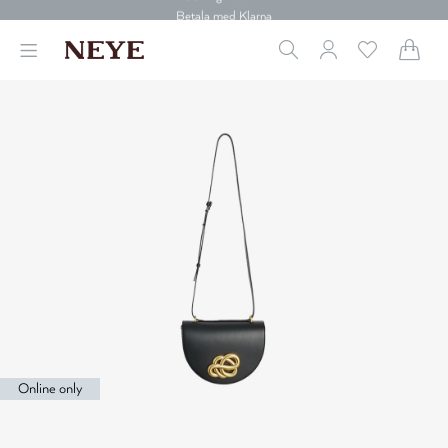
30 dagars retur
Betala med Klarna
Leverans 1-4 arbetsdagar
Gratis frakt över 699 kr.
Vi donerar till cancerforskning
30 dagars retur
Betala med Klarna
Online only