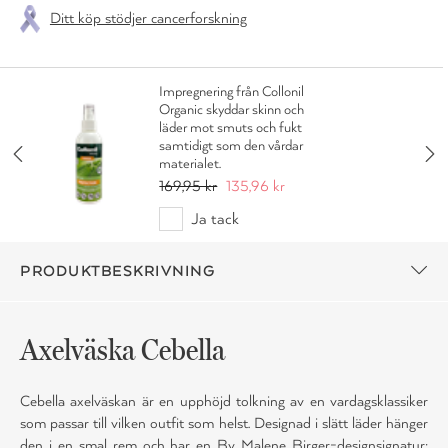
Ditt köp stödjer cancerforskning
Impregnering från Collonil
Organic skyddar skinn och
läder mot smuts och fukt
samtidigt som den vårdar
materialet.
169,95 kr
135,96 kr
Ja tack
PRODUKTBESKRIVNING
Axelväska Cebella
Cebella axelväskan är en upphöjd tolkning av en vardagsklassiker
som passar till vilken outfit som helst. Designad i slätt läder hänger
den i en smal rem och har en By Malene Birger-designsignatur: