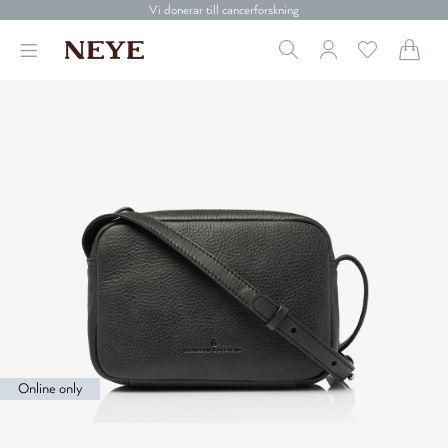
Vi donerar till cancerforskning
30 dagars retur
Betala med Klarna
Leverans 1-4 arbetsdagar
Gratis frakt över 699 kr.
Vi donerar till cancerforskning
30 dagars retur
Betala med Klarna
Online only