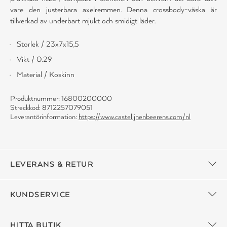
vare den justerbara axelremmen. Denna crossbody-väska är
tillverkad av underbart mjukt och smidigt läder.
Storlek / 23x7x15,5
Vikt / 0.29
Material / Koskinn
Produktnummer: 16800200000
Streckkod: 8712257079051
Leverantörinformation:
https://www.castelijnenbeerens.com/nl
LEVERANS & RETUR
KUNDSERVICE
HITTA BUTIK