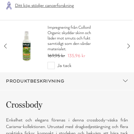
Ditt köp stödjer cancerforskning
Impregnering från Collonil
Organic skyddar skinn och
läder mot smuts och fukt
samtidigt som den vårdar
materialet.
169,95 kr
135,96 kr
Ja tack
PRODUKTBESKRIVNING
Crossbody
Enkelhet och elegans förenas i denna crossbody-väska från
Carisma-kollektionen. Utrustad med dragkedjestängning och flera
praktiska fickor, kompakt i storleken och bekväm att bära tack