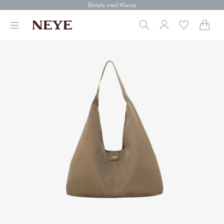
30 dagars retur
Betala med Klarna
Leverans 1-4 arbetsdagar
Gratis frakt över 699 kr.
Vi donerar till cancerforskning
30 dagars retur
Betala med Klarna