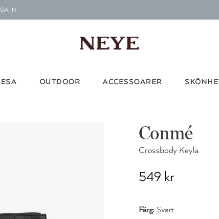
GA IN
Le
G
RESA
OUTDOOR
ACCESSOARER
SKÖNHE
Vi d
Conmé
Crossbody Keyla
549 kr
Färg:
Svart