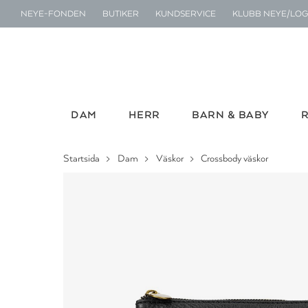
NEYE-FONDEN
BUTIKER
KUNDSERVICE
KLUBB NEYE/LOG
DAM
HERR
BARN & BABY
Startsida
Dam
Väskor
Crossbody väskor