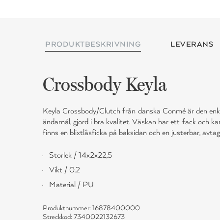
PRODUKTBESKRIVNING
LEVERANS
Crossbody Keyla
Keyla Crossbody/Clutch från danska Conmé är den enk
ändamål, gjord i bra kvalitet. Väskan har ett fack och 
finns en blixtlåsficka på baksidan och en justerbar, avta
Storlek / 14x2x22,5
Vikt / 0.2
Material / PU
Produktnummer: 16878400000
Streckkod: 7340022132673