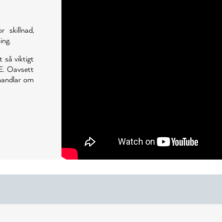
skillnad,
ing.
t så viktigt
E. Oavsett
 handlar om