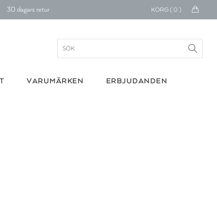
KORG (
0
)
30 dagars retur
Betala med Klarna
verans 1-4 arbetsdagar
ratis frakt över 699 kr.
T
VARUMÄRKEN
ERBJUDANDEN
onerar till cancerforskning
30 dagars retur
Betala med Klarna