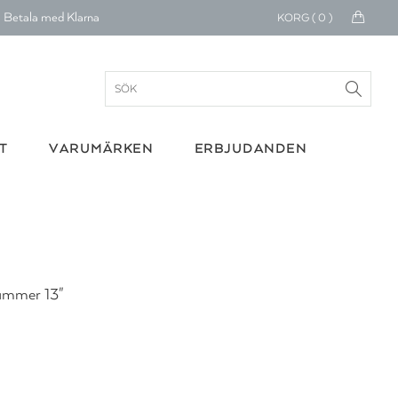
Betala med Klarna
KORG (
0
)
verans 1-4 arbetsdagar
ratis frakt över 699 kr.
onerar till cancerforskning
T
VARUMÄRKEN
ERBJUDANDEN
30 dagars retur
Betala med Klarna
ummer 13"