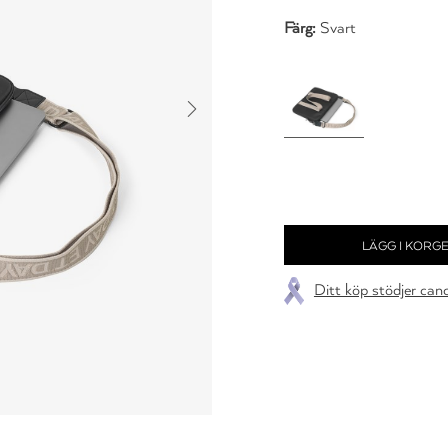
Färg:
Svart
Ditt köp stödjer can