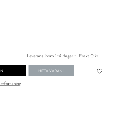
Leverans inom 1-4 dagar -
Frakt 0 kr
HITTA VARAN I
BUTIK
cerforskning