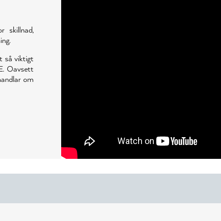
skillnad,
ing.
t så viktigt
E. Oavsett
 handlar om