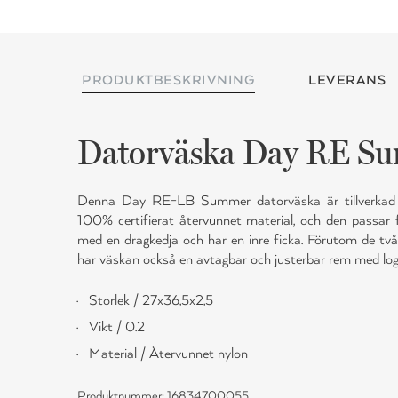
PRODUKTBESKRIVNING
LEVERANS
Datorväska Day RE Su
Denna Day RE-LB Summer datorväska är tillverkad 
100% certifierat återvunnet material, och den passar 
med en dragkedja och har en inre ficka. Förutom de tv
har väskan också en avtagbar och justerbar rem med log
Storlek / 27x36,5x2,5
Vikt / 0.2
Material / Återvunnet nylon
Produktnummer: 16834700055