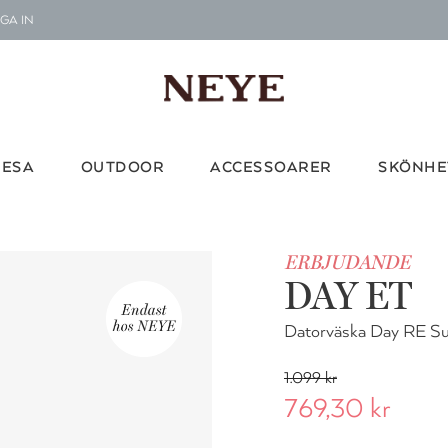
GA IN
Le
G
Vi d
RESA
OUTDOOR
ACCESSOARER
SKÖNHE
ERBJUDANDE
DAY ET
Datorväska Day RE S
1.099 kr
769,30 kr