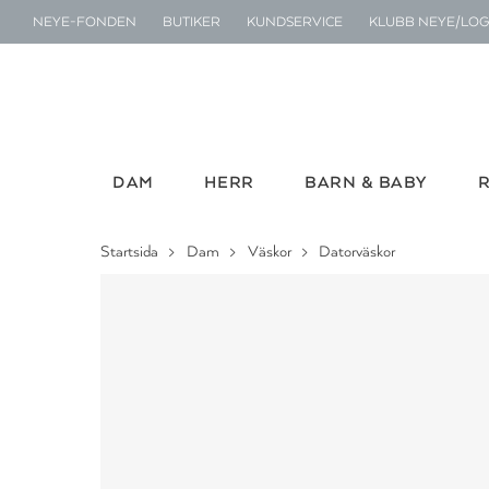
NEYE-FONDEN
BUTIKER
KUNDSERVICE
KLUBB NEYE/LOG
DAM
HERR
BARN & BABY
Startsida
Dam
Väskor
Datorväskor