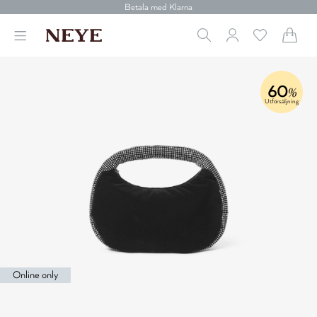
Betala med Klarna
Leverans 1-4 arbetsdagar
Gratis frakt över 699 kr.
Vi donerar till cancerforskning
30 dagars retur
Betala med Klarna
60
%
Utförsäljning
Online only