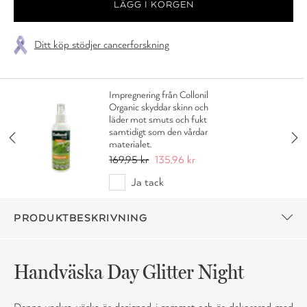
Ditt köp stödjer cancerforskning
Impregnering från Collonil
Organic skyddar skinn och
läder mot smuts och fukt
samtidigt som den vårdar
materialet.
169,95 kr
135,96 kr
Ja tack
PRODUKTBESKRIVNING
Handväska Day Glitter Night
Denna vackra väska är designad i sammet och är dekorerad med