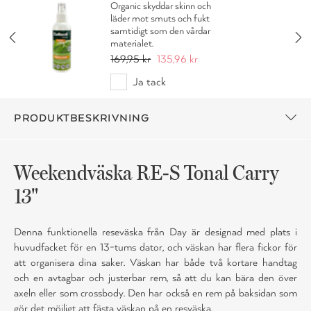
Organic skyddar skinn och
läder mot smuts och fukt
samtidigt som den vårdar
materialet.
169,95 kr
135,96 kr
Ja tack
PRODUKTBESKRIVNING
Weekendväska RE-S Tonal Carry
13"
Denna funktionella reseväska från Day är designad med plats i
huvudfacket för en 13-tums dator, och väskan har flera fickor för
att organisera dina saker. Väskan har både två kortare handtag
och en avtagbar och justerbar rem, så att du kan bära den över
axeln eller som crossbody. Den har också en rem på baksidan som
gör det möjligt att fästa väskan på en resväska.