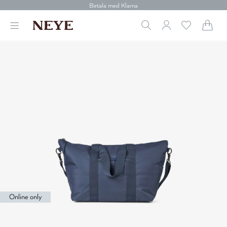
30 dagars retur
Betala med Klarna
Leverans 1-4 arbetsdagar
Gratis frakt över 699 kr.
Vi donerar till cancerforskning
30 dagars retur
Betala med Klarna
Online only