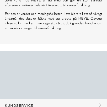
Som kund hos NEYE är du med och gör en stor skillnad,
eftersom vi skänker hela vårt överskott till cancerforskning.
För oss är värdet och meningsfullheten i att bidra till ett så viktigt
ändamål det absolut bästa med att arbeta på NEYE. Oavsett
vilken roll vi har kan man säga att vårt jobb i grunden handlar om
att samla in pengar till cancerforskning.
KUNDSERVICE