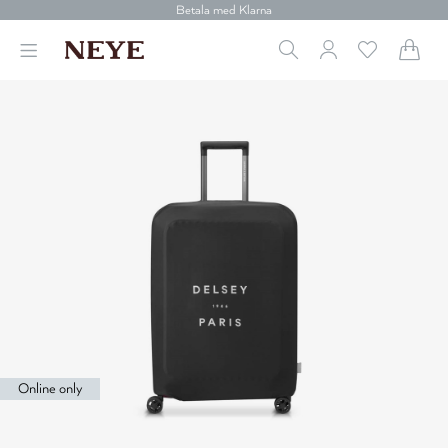
Betala med Klarna
Leverans 1-4 arbetsdagar
Gratis frakt över 699 kr.
Vi donerar till cancerforskning
30 dagars retur
Betala med Klarna
Online only