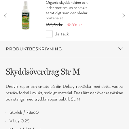
Organic skyddar skinn och
läder mot smuts och fukt
samtidigt som den vårdar
materialet.
169,95 kr
135,96 kr
Ja tack
PRODUKTBESKRIVNING
Skyddsöverdrag Str M
Undvik repor och smuts på din Delsey resväska med detta vackra
resväskfodral i mjukt, smidigt material. Dras lätt ner över resväskan
och stängs med tryckknappar baktill. St. M
Storlek / 78x60
Vikt / 0.25