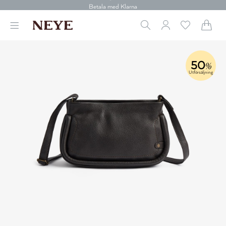
30 dagars retur
Betala med Klarna
Leverans 1-4 arbetsdagar
Gratis frakt över 699 kr.
Vi donerar till cancerforskning
30 dagars retur
50
%
Betala med Klarna
Utförsäljning