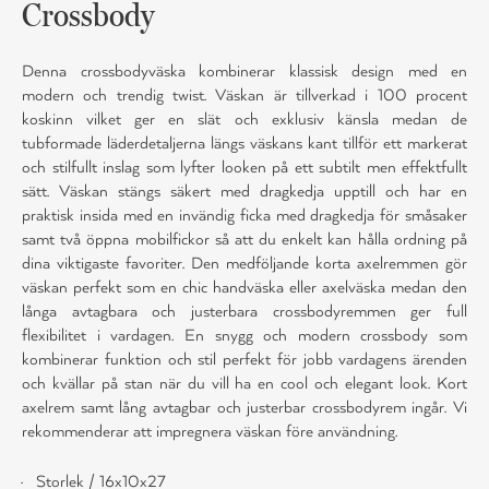
Crossbody
Denna crossbodyväska kombinerar klassisk design med en
modern och trendig twist. Väskan är tillverkad i 100 procent
koskinn vilket ger en slät och exklusiv känsla medan de
tubformade läderdetaljerna längs väskans kant tillför ett markerat
och stilfullt inslag som lyfter looken på ett subtilt men effektfullt
sätt. Väskan stängs säkert med dragkedja upptill och har en
praktisk insida med en invändig ficka med dragkedja för småsaker
samt två öppna mobilfickor så att du enkelt kan hålla ordning på
dina viktigaste favoriter. Den medföljande korta axelremmen gör
väskan perfekt som en chic handväska eller axelväska medan den
långa avtagbara och justerbara crossbodyremmen ger full
flexibilitet i vardagen. En snygg och modern crossbody som
kombinerar funktion och stil perfekt för jobb vardagens ärenden
och kvällar på stan när du vill ha en cool och elegant look. Kort
axelrem samt lång avtagbar och justerbar crossbodyrem ingår. Vi
rekommenderar att impregnera väskan före användning.
Storlek / 16x10x27