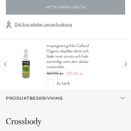
HITTA VARAN I BUTIK
Ditt köp stödjer cancerforskning
Impregnering från Collonil
Organic skyddar skinn och
läder mot smuts och fukt
samtidigt som den vårdar
materialet.
169,95 kr
135,96 kr
Ja tack
PRODUKTBESKRIVNING
Crossbody