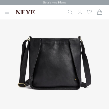
30 dagars retur
Betala med Klarna
Leverans 1-4 arbetsdagar
Gratis frakt över 699 kr.
Vi donerar till cancerforskning
30 dagars retur
Betala med Klarna