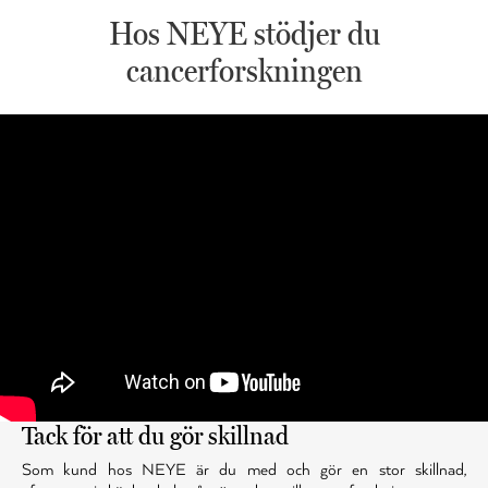
Hos NEYE stödjer du
cancerforskningen
Tack för att du gör skillnad
Som kund hos NEYE är du med och gör en stor skillnad,