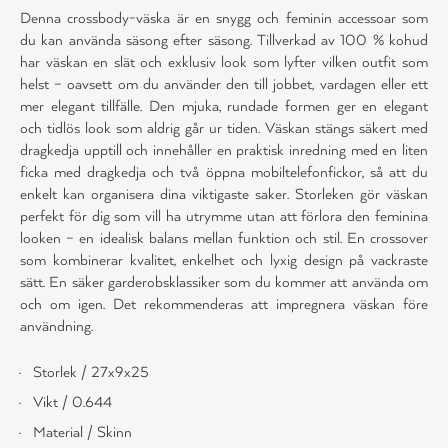
Denna crossbody-väska är en snygg och feminin accessoar som
du kan använda säsong efter säsong. Tillverkad av 100 % kohud
har väskan en slät och exklusiv look som lyfter vilken outfit som
helst – oavsett om du använder den till jobbet, vardagen eller ett
mer elegant tillfälle. Den mjuka, rundade formen ger en elegant
och tidlös look som aldrig går ur tiden. Väskan stängs säkert med
dragkedja upptill och innehåller en praktisk inredning med en liten
ficka med dragkedja och två öppna mobiltelefonfickor, så att du
enkelt kan organisera dina viktigaste saker. Storleken gör väskan
perfekt för dig som vill ha utrymme utan att förlora den feminina
looken – en idealisk balans mellan funktion och stil. En crossover
som kombinerar kvalitet, enkelhet och lyxig design på vackraste
sätt. En säker garderobsklassiker som du kommer att använda om
och om igen. Det rekommenderas att impregnera väskan före
användning.
Storlek / 27x9x25
Vikt / 0.644
Material / Skinn