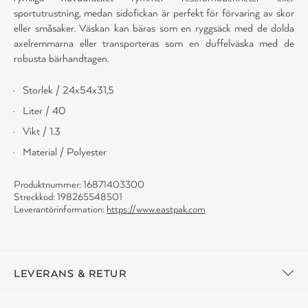
sportutrustning, medan sidofickan är perfekt för förvaring av skor
eller småsaker. Väskan kan bäras som en ryggsäck med de dolda
axelremmarna eller transporteras som en duffelväska med de
robusta bärhandtagen.
Storlek / 24x54x31,5
Liter / 40
Vikt / 1.3
Material / Polyester
Produktnummer: 16871403300
Streckkod: 198265548501
Leverantörinformation:
https://www.eastpak.com
LEVERANS & RETUR