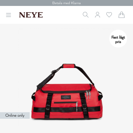
Betala med Klarna
Leverans 1-4 arbetsdagar
Gratis frakt över 699 kr.
Vi donerar till cancerforskning
30 dagars retur
Betala med Klarna
Fast lågt
pris
Online only