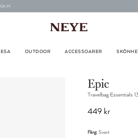
GA IN
Le
G
RESA
OUTDOOR
ACCESSOARER
SKÖNHE
Vi d
Epic
Travelbag Essentials 1
449 kr
Färg:
Svart