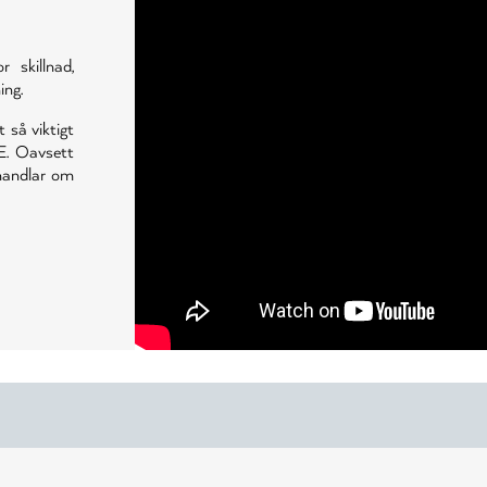
skillnad,
ing.
t så viktigt
E. Oavsett
 handlar om