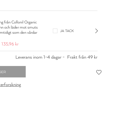
g från Collonil Organic
Colloni
inn och läder mot smuts
Rengörin
JA TACK
amtidigt som den vårdar
139,95 
135,96 kr
Leverans inom 1-4 dagar -
Frakt från 49 kr
cerforskning