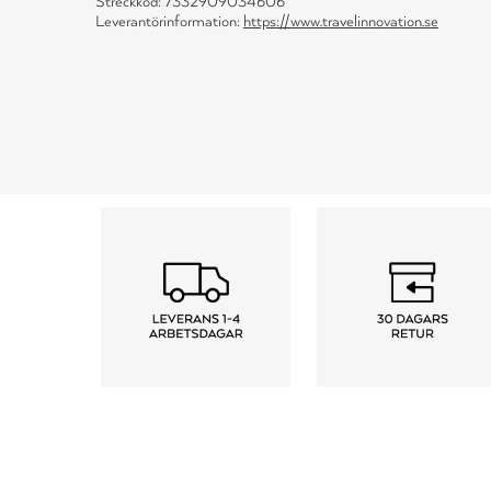
Streckkod: 7332909034606
Leverantörinformation:
https://www.travelinnovation.se