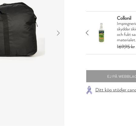
Collonil
Impregnerin
skyddar sk
rd och skydd på en gång
JA TACK
och fukt s
1,96 kr
materialet.
169,95 kr
Ditt köp stödjer can