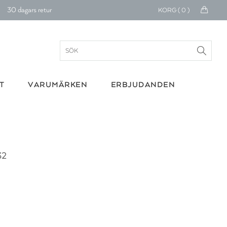
30 dagars retur
KORG (
0
)
Betala med Klarna
verans 1-4 arbetsdagar
ratis frakt över 699 kr.
T
VARUMÄRKEN
ERBJUDANDEN
onerar till cancerforskning
30 dagars retur
Betala med Klarna
32