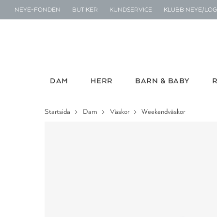
NEYE-FONDEN
BUTIKER
KUNDSERVICE
KLUBB NEYE/LOG
DAM
HERR
BARN & BABY
Startsida
Dam
Väskor
Weekendväskor