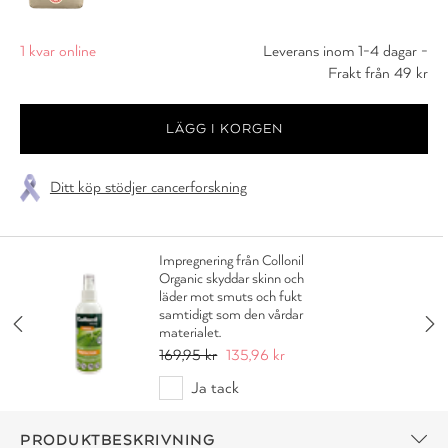
1 kvar online
Leverans inom 1-4 dagar -
Frakt från 49 kr
Ditt köp stödjer cancerforskning
Impregnering från Collonil
Organic skyddar skinn och
läder mot smuts och fukt
samtidigt som den vårdar
materialet.
169,95 kr
135,96 kr
Ja tack
PRODUKTBESKRIVNING