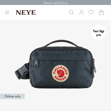
30 dagars retur
Betala med Klarna
Leverans 1-4 arbetsdagar
Gratis frakt över 699 kr.
Vi donerar till cancerforskning
30 dagars retur
Fast lågt
Betala med Klarna
pris
Online only