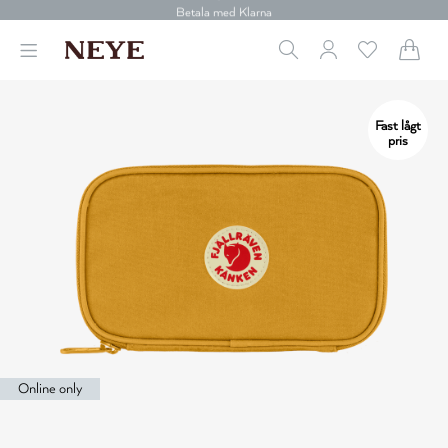
30 dagars retur
Betala med Klarna
Leverans 1-4 arbetsdagar
Gratis frakt över 699 kr.
Vi donerar till cancerforskning
30 dagars retur
Fast lågt
Betala med Klarna
pris
Online only