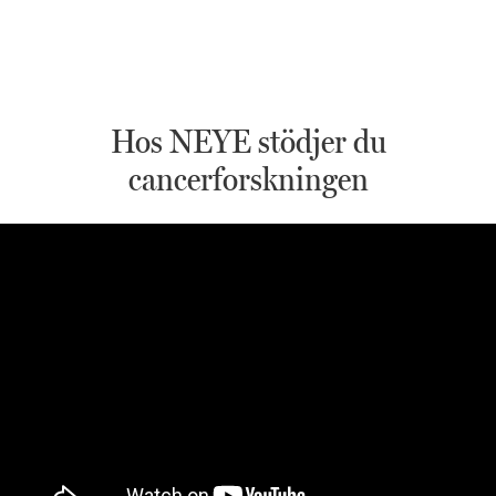
Hos NEYE stödjer du
cancerforskningen