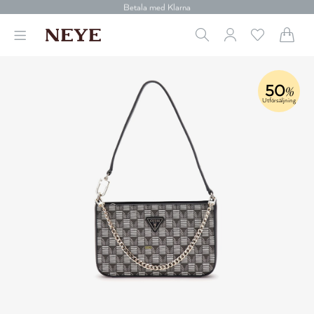
30 dagars retur
Betala med Klarna
Leverans 1-4 arbetsdagar
Gratis frakt över 699 kr.
Vi donerar till cancerforskning
30 dagars retur
Betala med Klarna
50
%
Utförsäljning