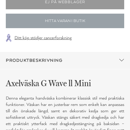
HITTA VARAN I BUTIK
Ditt köp stödjer cancerforskning
PRODUKTBESKRIVNING
Axelväska G Wave ll Mini
Denna eleganta handväska kombinerar klassisk stil med praktiska
funktioner. Väskan har en justerbar rem som enkelt kan anpassas
till din önskade längd, samt en dekorativ kedja som ger ett
sofistikerat uttryck. Väskan stängs säkert med dragkedja och har
ett praktiskt ytterfack med dragkedjestängning på baksidan –
perfekt för småsaker du vill komma åt snabbt. Invändigt finns gott