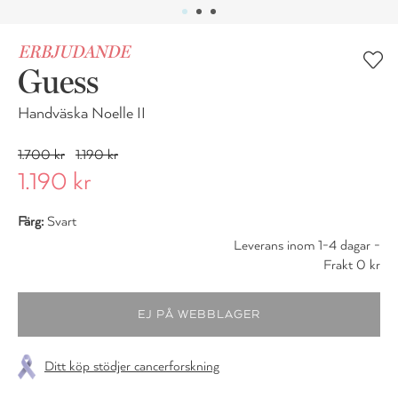
ERBJUDANDE
Guess
Handväska Noelle II
1.700 kr
1.190 kr
1.190 kr
Färg:
Svart
Leverans inom 1-4 dagar -
Frakt 0 kr
Ditt köp stödjer cancerforskning