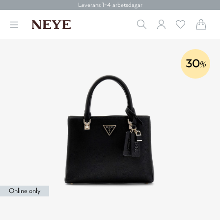
Leverans 1-4 arbetsdagar
Gratis frakt över 699 kr.
Vi donerar till cancerforskning
30 dagars retur
Betala med Klarna
Leverans 1-4 arbetsdagar
30
%
Gratis frakt över 699 kr.
Vi donerar till cancerforskning
30 dagars retur
Betala med Klarna
Online only