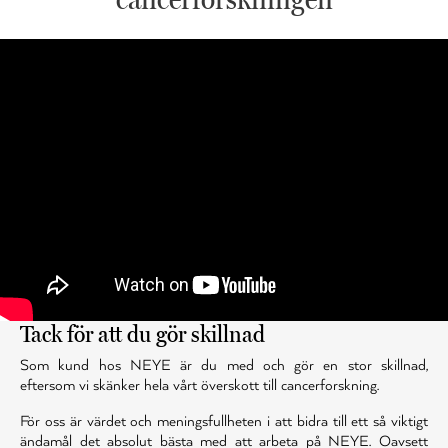
Tack för att du gör skillnad
Som kund hos NEYE är du med och gör en stor skillnad,
eftersom vi skänker hela vårt överskott till cancerforskning.
För oss är värdet och meningsfullheten i att bidra till ett så viktigt
ändamål det absolut bästa med att arbeta på NEYE. Oavsett