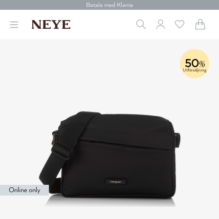
30 dagars retur
Betala med Klarna
Leverans 1-4 arbetsdagar
Gratis frakt över 699 kr.
Vi donerar till cancerforskning
30 dagars retur
Betala med Klarna
50
%
Utförsäljning
Online only