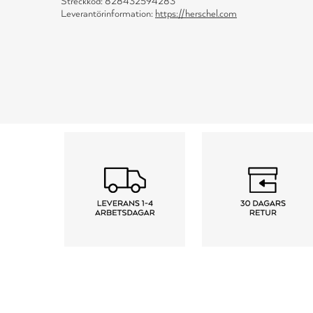
Streckkod: 828432594283
Leverantörinformation:
https://herschel.com