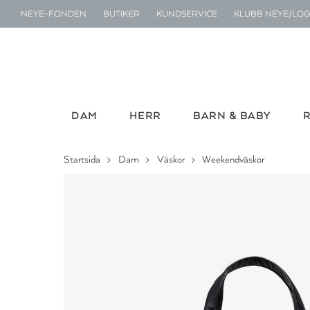
NEYE-FONDEN
BUTIKER
KUNDSERVICE
KLUBB NEYE/LOG
DAM
HERR
BARN & BABY
Startsida
Dam
Väskor
Weekendväskor