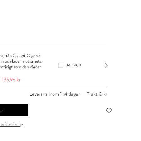
Colloni
g från Collonil Organic
Impregne
inn och läder mot smuts
skyddar
JA TACK
amtidigt som den vårdar
och fuk
material
135,96 kr
169,95 
Leverans inom 1-4 dagar -
Frakt 0 kr
cerforskning