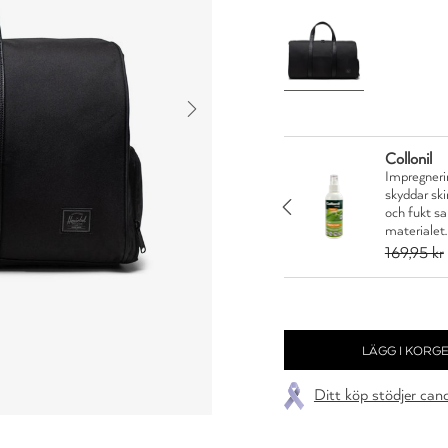
Collonil
rån Collonil Organic
Impregnerin
 och läder mot smuts
skyddar sk
JA TACK
idigt som den vårdar
och fukt s
materialet.
35,96 kr
169,95 kr
Ditt köp stödjer can