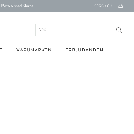
Betala med Klarna
KORG (
0
)
verans 1-4 arbetsdagar
ratis frakt över 699 kr.
onerar till cancerforskning
T
VARUMÄRKEN
ERBJUDANDEN
30 dagars retur
Betala med Klarna