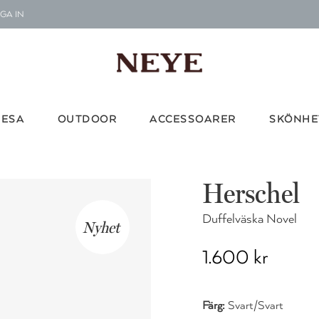
GA IN
Le
G
Vi d
RESA
OUTDOOR
ACCESSOARER
SKÖNHE
Herschel
Duffelväska Novel
Nyhet
1.600 kr
Färg:
Svart/Svart