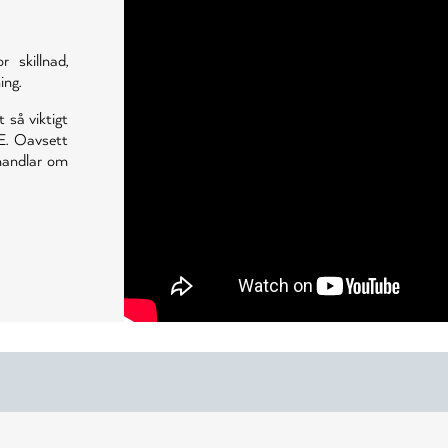
skillnad,
ing.
t så viktigt
E. Oavsett
 handlar om