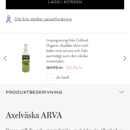
Ditt köp stödjer cancerforskning
Impregnering från Collonil
Organic skyddar skinn och
läder mot smuts och fukt
samtidigt som den vårdar
materialet.
169,95 kr
135,96 kr
Ja tack
PRODUKTBESKRIVNING
Axelväska ARVA
Denna stilfulla och minimalistiska axelväska är tillverkad av