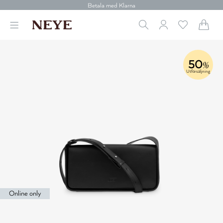
30 dagars retur
Betala med Klarna
Leverans 1-4 arbetsdagar
Gratis frakt över 699 kr.
Vi donerar till cancerforskning
30 dagars retur
50
Betala med Klarna
%
Utförsäljning
Online only