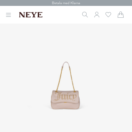
Betala med Klarna
Leverans 1-4 arbetsdagar
Gratis frakt över 699 kr.
Vi donerar till cancerforskning
30 dagars retur
Betala med Klarna