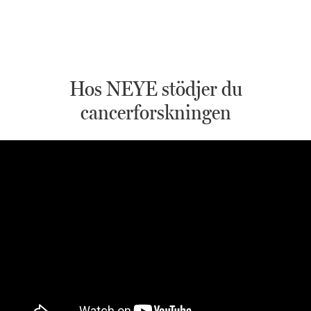
Hos NEYE stödjer du
cancerforskningen