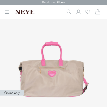
Betala med Klarna
Leverans 1-4 arbetsdagar
Gratis frakt över 699 kr.
Vi donerar till cancerforskning
30 dagars retur
Betala med Klarna
Online only