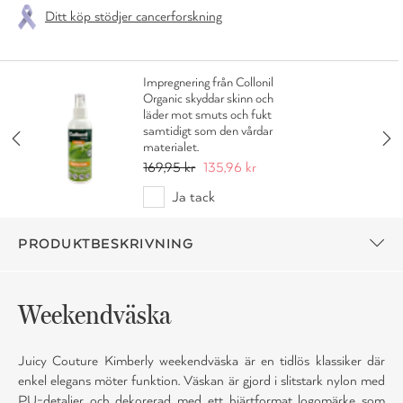
Ditt köp stödjer cancerforskning
Impregnering från Collonil
Organic skyddar skinn och
läder mot smuts och fukt
samtidigt som den vårdar
materialet.
169,95 kr
135,96 kr
Ja tack
PRODUKTBESKRIVNING
Weekendväska
Juicy Couture Kimberly weekendväska är en tidlös klassiker där
enkel elegans möter funktion. Väskan är gjord i slitstark nylon med
PU-detaljer och dekorerad med ett hjärtformat logomärke som