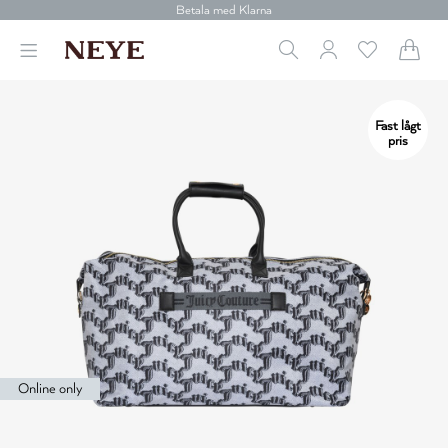
Betala med Klarna
Leverans 1-4 arbetsdagar
Gratis frakt över 699 kr.
Vi donerar till cancerforskning
30 dagars retur
Betala med Klarna
Fast lågt
pris
Online only