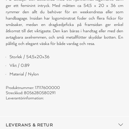
ger ett feminint intryck. Med måtten ca 54,5 x 20 x 36 cm
rymmer den allt du behöver för en weekendresa eller som
handbagage. Insidan har logomönstrat foder och flera fickor för
småsaker, medan en dragkedjeficka på framsidan ger enkel
åtkomst till det viktigaste. Den kan bäras i handtag eller med den
avtagbara axelremmen, och små metallfötter skyddar botten. En
pålitlig och elegant väska för både vardag och resa.
Storlek / 54,5x20x36
Vikt / 0.89
Material / Nylon
Produktnummer: 17117600000
Streckkod: 8056280580291
Leverantörinformation:
LEVERANS & RETUR